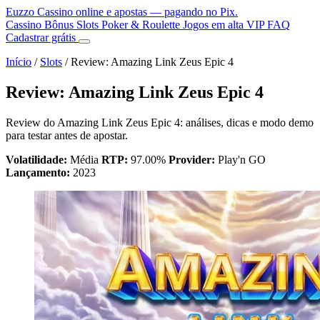
Euzzo
Cassino online e apostas — pagando no Pix.
Cassino
Bônus
Slots
Poker & Roulette
Jogos em alta
VIP
FAQ
Cadastrar grátis
Início
/
Slots
/
Review: Amazing Link Zeus Epic 4
Review: Amazing Link Zeus Epic 4
Review do Amazing Link Zeus Epic 4: análises, dicas e modo demo
para testar antes de apostar.
Volatilidade:
Média
RTP:
97.00%
Provider:
Play'n GO
Lançamento:
2023