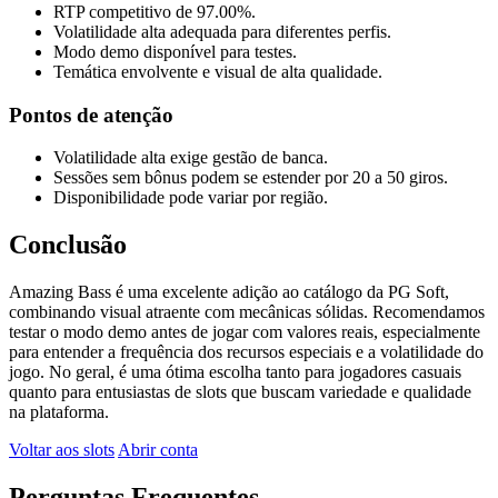
RTP competitivo de 97.00%.
Volatilidade alta adequada para diferentes perfis.
Modo demo disponível para testes.
Temática envolvente e visual de alta qualidade.
Pontos de atenção
Volatilidade alta exige gestão de banca.
Sessões sem bônus podem se estender por 20 a 50 giros.
Disponibilidade pode variar por região.
Conclusão
Amazing Bass é uma excelente adição ao catálogo da PG Soft,
combinando visual atraente com mecânicas sólidas. Recomendamos
testar o modo demo antes de jogar com valores reais, especialmente
para entender a frequência dos recursos especiais e a volatilidade do
jogo. No geral, é uma ótima escolha tanto para jogadores casuais
quanto para entusiastas de slots que buscam variedade e qualidade
na plataforma.
Voltar aos slots
Abrir conta
Perguntas Frequentes