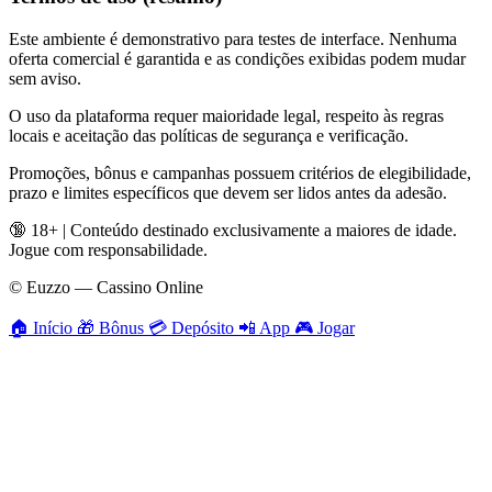
Este ambiente é demonstrativo para testes de interface. Nenhuma
oferta comercial é garantida e as condições exibidas podem mudar
sem aviso.
O uso da plataforma requer maioridade legal, respeito às regras
locais e aceitação das políticas de segurança e verificação.
Promoções, bônus e campanhas possuem critérios de elegibilidade,
prazo e limites específicos que devem ser lidos antes da adesão.
🔞 18+ | Conteúdo destinado exclusivamente a maiores de idade.
Jogue com responsabilidade.
© Euzzo — Cassino Online
🏠
Início
🎁
Bônus
💳
Depósito
📲
App
🎮
Jogar