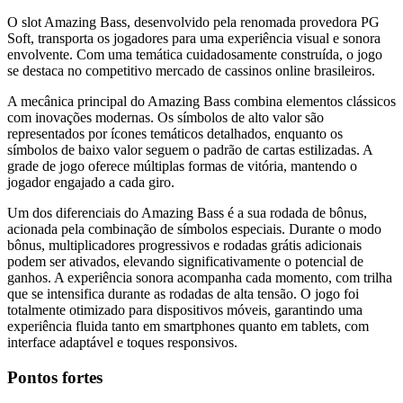
O slot Amazing Bass, desenvolvido pela renomada provedora PG
Soft, transporta os jogadores para uma experiência visual e sonora
envolvente. Com uma temática cuidadosamente construída, o jogo
se destaca no competitivo mercado de cassinos online brasileiros.
A mecânica principal do Amazing Bass combina elementos clássicos
com inovações modernas. Os símbolos de alto valor são
representados por ícones temáticos detalhados, enquanto os
símbolos de baixo valor seguem o padrão de cartas estilizadas. A
grade de jogo oferece múltiplas formas de vitória, mantendo o
jogador engajado a cada giro.
Um dos diferenciais do Amazing Bass é a sua rodada de bônus,
acionada pela combinação de símbolos especiais. Durante o modo
bônus, multiplicadores progressivos e rodadas grátis adicionais
podem ser ativados, elevando significativamente o potencial de
ganhos. A experiência sonora acompanha cada momento, com trilha
que se intensifica durante as rodadas de alta tensão. O jogo foi
totalmente otimizado para dispositivos móveis, garantindo uma
experiência fluida tanto em smartphones quanto em tablets, com
interface adaptável e toques responsivos.
Pontos fortes