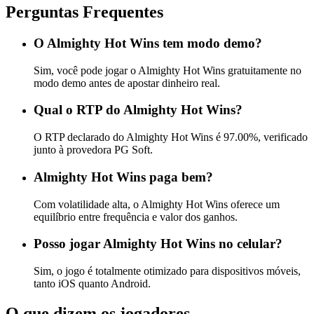
Perguntas Frequentes
O Almighty Hot Wins tem modo demo?
Sim, você pode jogar o Almighty Hot Wins gratuitamente no
modo demo antes de apostar dinheiro real.
Qual o RTP do Almighty Hot Wins?
O RTP declarado do Almighty Hot Wins é 97.00%, verificado
junto à provedora PG Soft.
Almighty Hot Wins paga bem?
Com volatilidade alta, o Almighty Hot Wins oferece um
equilíbrio entre frequência e valor dos ganhos.
Posso jogar Almighty Hot Wins no celular?
Sim, o jogo é totalmente otimizado para dispositivos móveis,
tanto iOS quanto Android.
O que dizem os jogadores