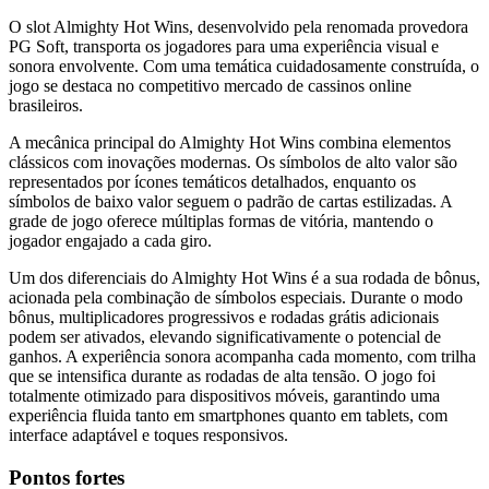
O slot Almighty Hot Wins, desenvolvido pela renomada provedora
PG Soft, transporta os jogadores para uma experiência visual e
sonora envolvente. Com uma temática cuidadosamente construída, o
jogo se destaca no competitivo mercado de cassinos online
brasileiros.
A mecânica principal do Almighty Hot Wins combina elementos
clássicos com inovações modernas. Os símbolos de alto valor são
representados por ícones temáticos detalhados, enquanto os
símbolos de baixo valor seguem o padrão de cartas estilizadas. A
grade de jogo oferece múltiplas formas de vitória, mantendo o
jogador engajado a cada giro.
Um dos diferenciais do Almighty Hot Wins é a sua rodada de bônus,
acionada pela combinação de símbolos especiais. Durante o modo
bônus, multiplicadores progressivos e rodadas grátis adicionais
podem ser ativados, elevando significativamente o potencial de
ganhos. A experiência sonora acompanha cada momento, com trilha
que se intensifica durante as rodadas de alta tensão. O jogo foi
totalmente otimizado para dispositivos móveis, garantindo uma
experiência fluida tanto em smartphones quanto em tablets, com
interface adaptável e toques responsivos.
Pontos fortes