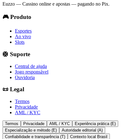
Euzzo — Cassino online e apostas — pagando no Pix.
🎮
Produto
Esportes
Ao vivo
Slots
🛟
Suporte
Central de ajuda
Jogo responsável
Ouvidoria
📜
Legal
Termos
Privacidade
AML / KYC
Termos
Privacidade
AML / KYC
Experiência prática (E)
Especialização e método (E)
Autoridade editorial (A)
Confiabilidade e transparência (T)
Contexto local Brasil