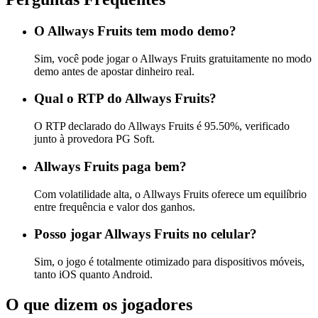
O Allways Fruits tem modo demo?
Sim, você pode jogar o Allways Fruits gratuitamente no modo
demo antes de apostar dinheiro real.
Qual o RTP do Allways Fruits?
O RTP declarado do Allways Fruits é 95.50%, verificado
junto à provedora PG Soft.
Allways Fruits paga bem?
Com volatilidade alta, o Allways Fruits oferece um equilíbrio
entre frequência e valor dos ganhos.
Posso jogar Allways Fruits no celular?
Sim, o jogo é totalmente otimizado para dispositivos móveis,
tanto iOS quanto Android.
O que dizem os jogadores