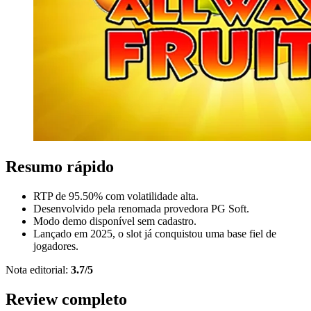
Resumo rápido
RTP de 95.50% com volatilidade alta.
Desenvolvido pela renomada provedora PG Soft.
Modo demo disponível sem cadastro.
Lançado em 2025, o slot já conquistou uma base fiel de
jogadores.
Nota editorial:
3.7/5
Review completo