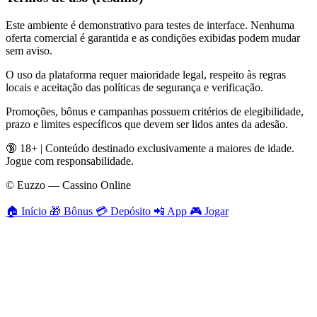
Este ambiente é demonstrativo para testes de interface. Nenhuma
oferta comercial é garantida e as condições exibidas podem mudar
sem aviso.
O uso da plataforma requer maioridade legal, respeito às regras
locais e aceitação das políticas de segurança e verificação.
Promoções, bônus e campanhas possuem critérios de elegibilidade,
prazo e limites específicos que devem ser lidos antes da adesão.
🔞 18+ | Conteúdo destinado exclusivamente a maiores de idade.
Jogue com responsabilidade.
© Euzzo — Cassino Online
🏠
Início
🎁
Bônus
💳
Depósito
📲
App
🎮
Jogar