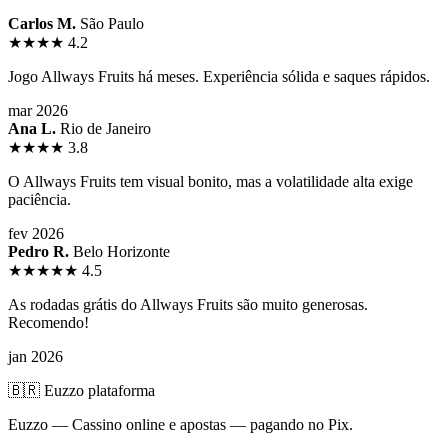
Carlos M.
São Paulo
★★★★
4.2
Jogo Allways Fruits há meses. Experiência sólida e saques rápidos.
mar 2026
Ana L.
Rio de Janeiro
★★★★
3.8
O Allways Fruits tem visual bonito, mas a volatilidade alta exige
paciência.
fev 2026
Pedro R.
Belo Horizonte
★★★★★
4.5
As rodadas grátis do Allways Fruits são muito generosas.
Recomendo!
jan 2026
🇧🇷 Euzzo plataforma
Euzzo — Cassino online e apostas — pagando no Pix.