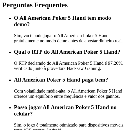
Perguntas Frequentes
O All American Poker 5 Hand tem modo
demo?
Sim, você pode jogar o All American Poker 5 Hand
gratuitamente no modo demo antes de apostar dinheiro real.
Qual o RTP do All American Poker 5 Hand?
O RTP declarado do All American Poker 5 Hand é 97.20%,
verificado junto à provedora Hacksaw Gaming.
All American Poker 5 Hand paga bem?
Com volatilidade média-alta, o All American Poker 5 Hand
oferece um equilíbrio entre frequência e valor dos ganhos.
Posso jogar All American Poker 5 Hand no
celular?
Sim, o jogo é totalmente otimizado para dispositivos móveis,