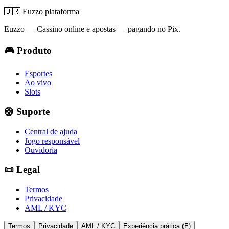
🇧🇷 Euzzo plataforma
Euzzo — Cassino online e apostas — pagando no Pix.
🎮
Produto
Esportes
Ao vivo
Slots
🛟
Suporte
Central de ajuda
Jogo responsável
Ouvidoria
📜
Legal
Termos
Privacidade
AML / KYC
Termos
Privacidade
AML / KYC
Experiência prática (E)