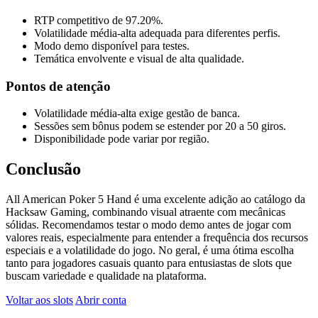
RTP competitivo de 97.20%.
Volatilidade média-alta adequada para diferentes perfis.
Modo demo disponível para testes.
Temática envolvente e visual de alta qualidade.
Pontos de atenção
Volatilidade média-alta exige gestão de banca.
Sessões sem bônus podem se estender por 20 a 50 giros.
Disponibilidade pode variar por região.
Conclusão
All American Poker 5 Hand é uma excelente adição ao catálogo da
Hacksaw Gaming, combinando visual atraente com mecânicas
sólidas. Recomendamos testar o modo demo antes de jogar com
valores reais, especialmente para entender a frequência dos recursos
especiais e a volatilidade do jogo. No geral, é uma ótima escolha
tanto para jogadores casuais quanto para entusiastas de slots que
buscam variedade e qualidade na plataforma.
Voltar aos slots
Abrir conta