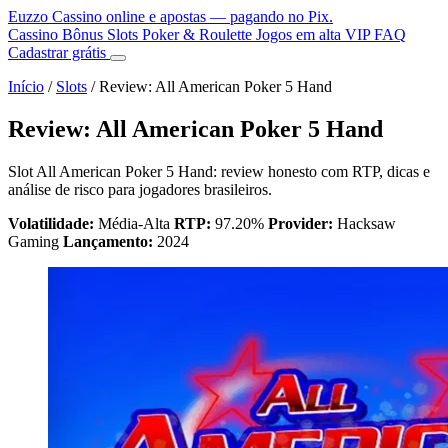
Euzzo
Cassino online e apostas — pagando no Pix.
Cassino
Bônus
Slots
Poker & Roulette
Jogos em alta
VIP
FAQ
Cadastrar grátis
Início
/
Slots
/
Review: All American Poker 5 Hand
Review: All American Poker 5 Hand
Slot All American Poker 5 Hand: review honesto com RTP, dicas e
análise de risco para jogadores brasileiros.
Volatilidade:
Média-Alta
RTP:
97.20%
Provider:
Hacksaw
Gaming
Lançamento:
2024