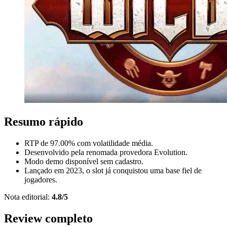
Resumo rápido
RTP de 97.00% com volatilidade média.
Desenvolvido pela renomada provedora Evolution.
Modo demo disponível sem cadastro.
Lançado em 2023, o slot já conquistou uma base fiel de
jogadores.
Nota editorial:
4.8/5
Review completo