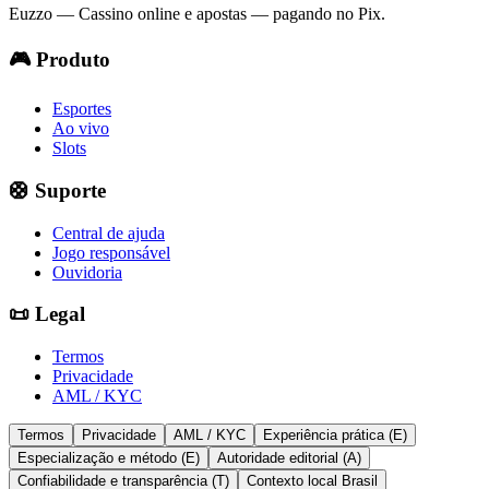
Euzzo — Cassino online e apostas — pagando no Pix.
🎮
Produto
Esportes
Ao vivo
Slots
🛟
Suporte
Central de ajuda
Jogo responsável
Ouvidoria
📜
Legal
Termos
Privacidade
AML / KYC
Termos
Privacidade
AML / KYC
Experiência prática (E)
Especialização e método (E)
Autoridade editorial (A)
Confiabilidade e transparência (T)
Contexto local Brasil