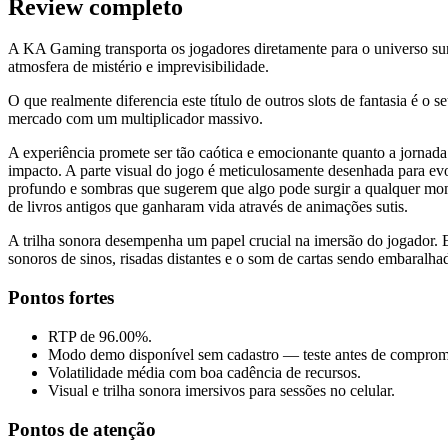
Review completo
A KA Gaming transporta os jogadores diretamente para o universo surr
atmosfera de mistério e imprevisibilidade.
O que realmente diferencia este título de outros slots de fantasia é 
mercado com um multiplicador massivo.
A experiência promete ser tão caótica e emocionante quanto a jornada 
impacto. A parte visual do jogo é meticulosamente desenhada para evo
profundo e sombras que sugerem que algo pode surgir a qualquer mo
de livros antigos que ganharam vida através de animações sutis.
A trilha sonora desempenha um papel crucial na imersão do jogador. 
sonoros de sinos, risadas distantes e o som de cartas sendo embaral
Pontos fortes
RTP de 96.00%.
Modo demo disponível sem cadastro — teste antes de comprom
Volatilidade média com boa cadência de recursos.
Visual e trilha sonora imersivos para sessões no celular.
Pontos de atenção