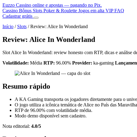
Euzzo
Cassino online e apostas — pagando no Pix.
Cassino
Bônus
Slots
Poker & Roulette
Jogos em alta
VIP
FAQ
Cadastrar grátis
Início
/
Slots
/
Review: Alice In Wonderland
Review: Alice In Wonderland
Slot Alice In Wonderland: review honesto com RTP, dicas e análise de 
Volatilidade:
Média
RTP:
96.00%
Provider:
ka-gaming
Lançamen
Resumo rápido
A KA Gaming transporta os jogadores diretamente para o univer
O jogo utiliza a icônica temática de Alice no País das Maravilha
RTP de 96.00% com volatilidade média.
Modo demo disponível sem cadastro.
Nota editorial:
4.0/5