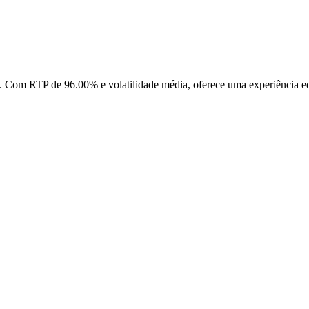
. Com RTP de 96.00% e volatilidade média, oferece uma experiência eq