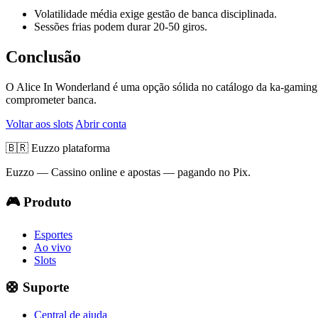
Volatilidade média exige gestão de banca disciplinada.
Sessões frias podem durar 20-50 giros.
Conclusão
O Alice In Wonderland é uma opção sólida no catálogo da ka-gaming
comprometer banca.
Voltar aos slots
Abrir conta
🇧🇷 Euzzo plataforma
Euzzo — Cassino online e apostas — pagando no Pix.
🎮
Produto
Esportes
Ao vivo
Slots
🛟
Suporte
Central de ajuda