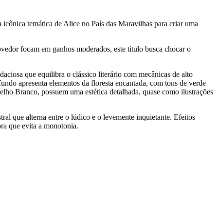
 icônica temática de Alice no País das Maravilhas para criar uma
provedor focam em ganhos moderados, este título busca chocar o
aciosa que equilibra o clássico literário com mecânicas de alto
fundo apresenta elementos da floresta encantada, com tons de verde
lho Branco, possuem uma estética detalhada, quase como ilustrações
 que alterna entre o lúdico e o levemente inquietante. Efeitos
ra que evita a monotonia.