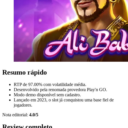
Resumo rápido
RTP de 97.00% com volatilidade média.
Desenvolvido pela renomada provedora Play'n GO.
Modo demo disponível sem cadastro.
Lançado em 2023, o slot já conquistou uma base fiel de
jogadores.
Nota editorial:
4.0/5
Review completo