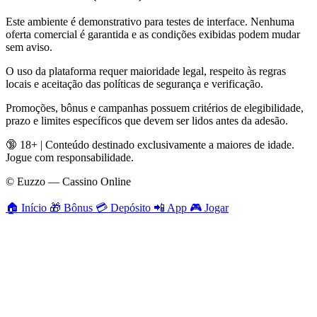
Este ambiente é demonstrativo para testes de interface. Nenhuma
oferta comercial é garantida e as condições exibidas podem mudar
sem aviso.
O uso da plataforma requer maioridade legal, respeito às regras
locais e aceitação das políticas de segurança e verificação.
Promoções, bônus e campanhas possuem critérios de elegibilidade,
prazo e limites específicos que devem ser lidos antes da adesão.
🔞 18+ | Conteúdo destinado exclusivamente a maiores de idade.
Jogue com responsabilidade.
© Euzzo — Cassino Online
🏠
Início
🎁
Bônus
💳
Depósito
📲
App
🎮
Jogar