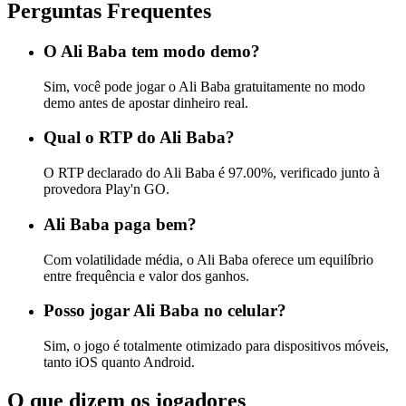
Perguntas Frequentes
O Ali Baba tem modo demo?
Sim, você pode jogar o Ali Baba gratuitamente no modo
demo antes de apostar dinheiro real.
Qual o RTP do Ali Baba?
O RTP declarado do Ali Baba é 97.00%, verificado junto à
provedora Play'n GO.
Ali Baba paga bem?
Com volatilidade média, o Ali Baba oferece um equilíbrio
entre frequência e valor dos ganhos.
Posso jogar Ali Baba no celular?
Sim, o jogo é totalmente otimizado para dispositivos móveis,
tanto iOS quanto Android.
O que dizem os jogadores