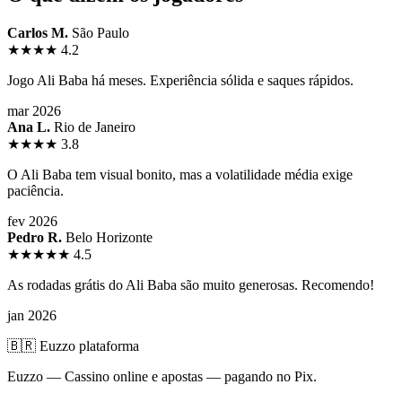
Carlos M.
São Paulo
★★★★
4.2
Jogo Ali Baba há meses. Experiência sólida e saques rápidos.
mar 2026
Ana L.
Rio de Janeiro
★★★★
3.8
O Ali Baba tem visual bonito, mas a volatilidade média exige
paciência.
fev 2026
Pedro R.
Belo Horizonte
★★★★★
4.5
As rodadas grátis do Ali Baba são muito generosas. Recomendo!
jan 2026
🇧🇷 Euzzo plataforma
Euzzo — Cassino online e apostas — pagando no Pix.