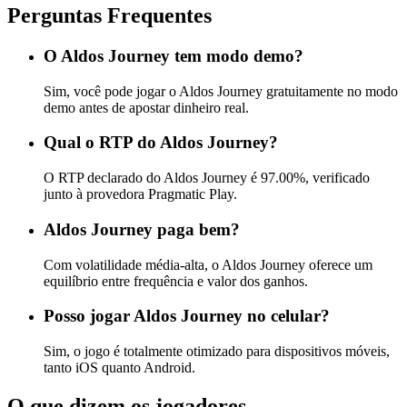
Perguntas Frequentes
O Aldos Journey tem modo demo?
Sim, você pode jogar o Aldos Journey gratuitamente no modo
demo antes de apostar dinheiro real.
Qual o RTP do Aldos Journey?
O RTP declarado do Aldos Journey é 97.00%, verificado
junto à provedora Pragmatic Play.
Aldos Journey paga bem?
Com volatilidade média-alta, o Aldos Journey oferece um
equilíbrio entre frequência e valor dos ganhos.
Posso jogar Aldos Journey no celular?
Sim, o jogo é totalmente otimizado para dispositivos móveis,
tanto iOS quanto Android.
O que dizem os jogadores