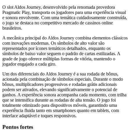
O slot Aldos Journey, desenvolvido pela renomada provedora
Pragmatic Play, transporta os jogadores para uma experiência visual
e sonora envolvente. Com uma temática cuidadosamente construída,
o jogo se destaca no competitivo mercado de cassinos online
brasileiros.
A mecânica principal do Aldos Journey combina elementos clássicos
com inovações modernas. Os símbolos de alto valor são
representados por ícones temáticos detalhados, enquanto os
símbolos de baixo valor seguem o padrão de cartas estilizadas. A
grade de jogo oferece múltiplas formas de vitória, mantendo o
jogador engajado a cada giro.
Um dos diferenciais do Aldos Journey é a sua rodada de bônus,
acionada pela combinação de símbolos especiais. Durante o modo
bônus, multiplicadores progressivos e rodadas grátis adicionais
podem ser ativados, elevando significativamente o potencial de
ganhos. A experiência sonora acompanha cada momento, com trilha
que se intensifica durante as rodadas de alta tensão. O jogo foi
totalmente otimizado para dispositivos móveis, garantindo uma
experiência fluida tanto em smartphones quanto em tablets, com
interface adaptável e toques responsivos.
Pontos fortes