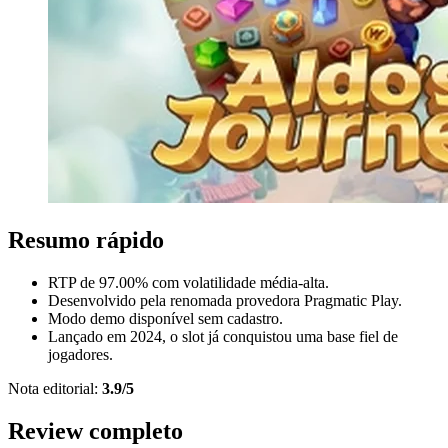
Resumo rápido
RTP de 97.00% com volatilidade média-alta.
Desenvolvido pela renomada provedora Pragmatic Play.
Modo demo disponível sem cadastro.
Lançado em 2024, o slot já conquistou uma base fiel de
jogadores.
Nota editorial:
3.9/5
Review completo