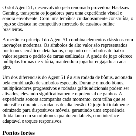
O slot Agent 51, desenvolvido pela renomada provedora Hacksaw
Gaming, transporta os jogadores para uma experiência visual e
sonora envolvente. Com uma temática cuidadosamente construída, o
jogo se destaca no competitivo mercado de cassinos online
brasileiros.
A mecânica principal do Agent 51 combina elementos clássicos com
inovações modernas. Os símbolos de alto valor são representados
por ícones temáticos detalhados, enquanto os símbolos de baixo
valor seguem o padrão de cartas estilizadas. A grade de jogo oferece
múltiplas formas de vitória, mantendo o jogador engajado a cada
giro.
Um dos diferenciais do Agent 51 é a sua rodada de bônus, acionada
pela combinação de símbolos especiais. Durante o modo bônus,
multiplicadores progressivos e rodadas grátis adicionais podem ser
ativados, elevando significativamente o potencial de ganhos. A
experiência sonora acompanha cada momento, com trilha que se
intensifica durante as rodadas de alta tensão. O jogo foi totalmente
otimizado para dispositivos móveis, garantindo uma experiência
fluida tanto em smartphones quanto em tablets, com interface
adaptável e toques responsivos.
Pontos fortes