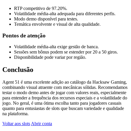
RTP competitivo de 97.20%.
Volatilidade média-alta adequada para diferentes perfis.
Modo demo disponível para testes.
Temática envolvente e visual de alta qualidade.
Pontos de atenção
Volatilidade média-alta exige gestão de banca.
Sessões sem bônus podem se estender por 20 a 50 giros.
Disponibilidade pode variar por região.
Conclusão
Agent 51 é uma excelente adição ao catálogo da Hacksaw Gaming,
combinando visual atraente com mecânicas sólidas. Recomendamos
testar o modo demo antes de jogar com valores reais, especialmente
para entender a frequência dos recursos especiais e a volatilidade do
jogo. No geral, é uma ótima escolha tanto para jogadores casuais
quanto para entusiastas de slots que buscam variedade e qualidade
na plataforma.
Voltar aos slots
Abrir conta