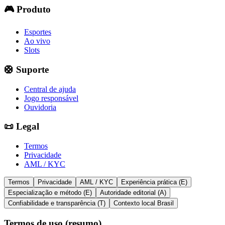
🎮
Produto
Esportes
Ao vivo
Slots
🛟
Suporte
Central de ajuda
Jogo responsável
Ouvidoria
📜
Legal
Termos
Privacidade
AML / KYC
Termos
Privacidade
AML / KYC
Experiência prática (E)
Especialização e método (E)
Autoridade editorial (A)
Confiabilidade e transparência (T)
Contexto local Brasil
Termos de uso (resumo)