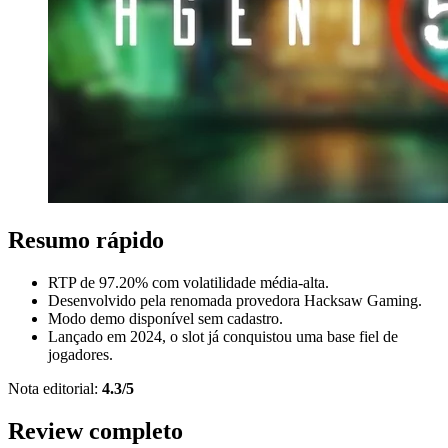
Resumo rápido
RTP de 97.20% com volatilidade média-alta.
Desenvolvido pela renomada provedora Hacksaw Gaming.
Modo demo disponível sem cadastro.
Lançado em 2024, o slot já conquistou uma base fiel de
jogadores.
Nota editorial:
4.3/5
Review completo