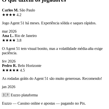
Carlos M.
São Paulo
★★★★
4.2
Jogo Agent 51 há meses. Experiência sólida e saques rápidos.
mar 2026
Ana L.
Rio de Janeiro
★★★★
3.8
O Agent 51 tem visual bonito, mas a volatilidade média-alta exige
paciência.
fev 2026
Pedro R.
Belo Horizonte
★★★★★
4.5
As rodadas grátis do Agent 51 são muito generosas. Recomendo!
jan 2026
🇧🇷 Euzzo plataforma
Euzzo — Cassino online e apostas — pagando no Pix.