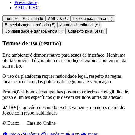
Privacidade
AML / KYC
Termos
Privacidade
AML / KYC
Experiência prática (E)
Especialização e método (E)
Autoridade editorial (A)
Confiabilidade e transparência (T)
Contexto local Brasil
Termos de uso (resumo)
Este ambiente é demonstrativo para testes de interface. Nenhuma
oferta comercial é garantida e as condições exibidas podem mudar
sem aviso.
O uso da plataforma requer maioridade legal, respeito às regras
locais e aceitação das políticas de segurança e verificação.
Promoções, bônus e campanhas possuem critérios de elegibilidade,
prazo e limites específicos que devem ser lidos antes da adesão.
🔞 18+ | Conteúdo destinado exclusivamente a maiores de idade.
Jogue com responsabilidade.
© Euzzo — Cassino Online
🏠
Início
🎁
Bônus
💳
Depósito
📲
App
🎮
Jogar