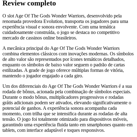
Review completo
O slot Age Of The Gods Wonder Warriors, desenvolvido pela
renomada provedora Evolution, transporta os jogadores para uma
experiência visual e sonora envolvente. Com uma temática
cuidadosamente construída, o jogo se destaca no competitivo
mercado de cassinos online brasileiros.
A mecânica principal do Age Of The Gods Wonder Warriors
combina elementos clássicos com inovações modernas. Os símbolos
de alto valor são representados por ícones temáticos detalhados,
enquanto os símbolos de baixo valor seguem o padrão de cartas
estilizadas. A grade de jogo oferece múltiplas formas de vitória,
mantendo o jogador engajado a cada giro.
Um dos diferenciais do Age Of The Gods Wonder Warriors é a sua
rodada de bônus, acionada pela combinação de símbolos especiais.
Durante o modo bônus, multiplicadores progressivos e rodadas
grátis adicionais podem ser ativados, elevando significativamente o
potencial de ganhos. A experiência sonora acompanha cada
momento, com trilha que se intensifica durante as rodadas de alta
tensão. O jogo foi totalmente otimizado para dispositivos móveis,
garantindo uma experiência fluida tanto em smartphones quanto em
tablets, com interface adaptável e toques responsivos.