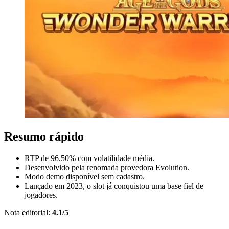
Resumo rápido
RTP de 96.50% com volatilidade média.
Desenvolvido pela renomada provedora Evolution.
Modo demo disponível sem cadastro.
Lançado em 2023, o slot já conquistou uma base fiel de
jogadores.
Nota editorial:
4.1/5