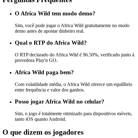
O Africa Wild tem modo demo?
Sim, você pode jogar o Africa Wild gratuitamente no modo
demo antes de apostar dinheiro real.
Qual o RTP do Africa Wild?
O RTP declarado do Africa Wild é 96.50%, verificado junto à
provedora Play'n GO.
Africa Wild paga bem?
Com volatilidade média, o Africa Wild oferece um equilíbrio
entre frequência e valor dos ganhos.
Posso jogar Africa Wild no celular?
Sim, o jogo é totalmente otimizado para dispositivos móveis,
tanto iOS quanto Android.
O que dizem os jogadores