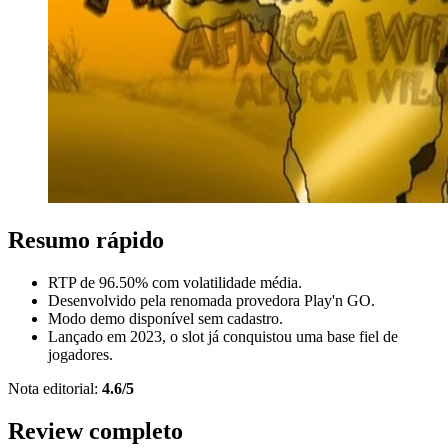
Resumo rápido
RTP de 96.50% com volatilidade média.
Desenvolvido pela renomada provedora Play'n GO.
Modo demo disponível sem cadastro.
Lançado em 2023, o slot já conquistou uma base fiel de
jogadores.
Nota editorial:
4.6/5
Review completo