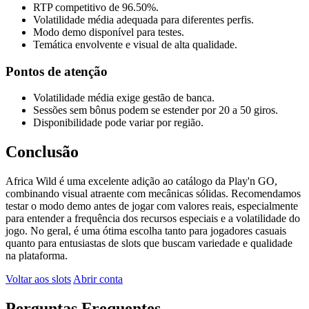
RTP competitivo de 96.50%.
Volatilidade média adequada para diferentes perfis.
Modo demo disponível para testes.
Temática envolvente e visual de alta qualidade.
Pontos de atenção
Volatilidade média exige gestão de banca.
Sessões sem bônus podem se estender por 20 a 50 giros.
Disponibilidade pode variar por região.
Conclusão
Africa Wild é uma excelente adição ao catálogo da Play'n GO,
combinando visual atraente com mecânicas sólidas. Recomendamos
testar o modo demo antes de jogar com valores reais, especialmente
para entender a frequência dos recursos especiais e a volatilidade do
jogo. No geral, é uma ótima escolha tanto para jogadores casuais
quanto para entusiastas de slots que buscam variedade e qualidade
na plataforma.
Voltar aos slots
Abrir conta
Perguntas Frequentes