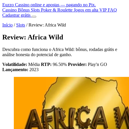
Euzzo
Cassino online e apostas — pagando no Pix.
Cassino
Bônus
Slots
Poker & Roulette
Jogos em alta
VIP
FAQ
Cadastrar grátis
Início
/
Slots
/
Review: Africa Wild
Review: Africa Wild
Descubra como funciona o Africa Wild: bônus, rodadas grátis e
análise honesta do potencial de ganho.
Volatilidade:
Média
RTP:
96.50%
Provider:
Play'n GO
Lançamento:
2023