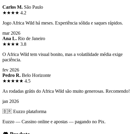
Carlos M.
São Paulo
★★★★
4.2
Jogo Africa Wild há meses. Experiência sólida e saques rápidos.
mar 2026
Ana L.
Rio de Janeiro
★★★★
3.8
O Africa Wild tem visual bonito, mas a volatilidade média exige
paciência.
fev 2026
Pedro R.
Belo Horizonte
★★★★★
4.5
As rodadas grátis do Africa Wild são muito generosas. Recomendo!
jan 2026
🇧🇷 Euzzo plataforma
Euzzo — Cassino online e apostas — pagando no Pix.