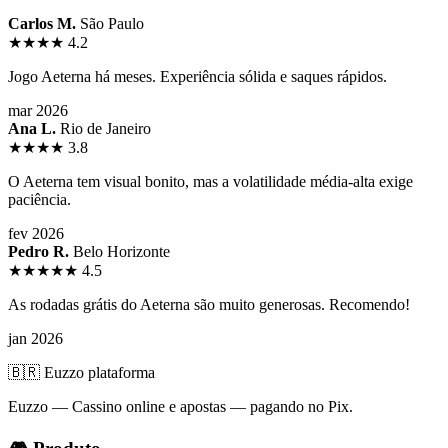
Carlos M.
São Paulo
★★★★
4.2
Jogo Aeterna há meses. Experiência sólida e saques rápidos.
mar 2026
Ana L.
Rio de Janeiro
★★★★
3.8
O Aeterna tem visual bonito, mas a volatilidade média-alta exige
paciência.
fev 2026
Pedro R.
Belo Horizonte
★★★★★
4.5
As rodadas grátis do Aeterna são muito generosas. Recomendo!
jan 2026
🇧🇷 Euzzo plataforma
Euzzo — Cassino online e apostas — pagando no Pix.