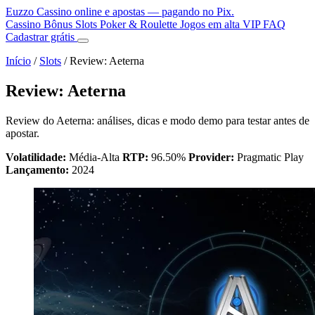
Euzzo
Cassino online e apostas — pagando no Pix.
Cassino
Bônus
Slots
Poker & Roulette
Jogos em alta
VIP
FAQ
Cadastrar grátis
Início
/
Slots
/
Review: Aeterna
Review: Aeterna
Review do Aeterna: análises, dicas e modo demo para testar antes de
apostar.
Volatilidade:
Média-Alta
RTP:
96.50%
Provider:
Pragmatic Play
Lançamento:
2024