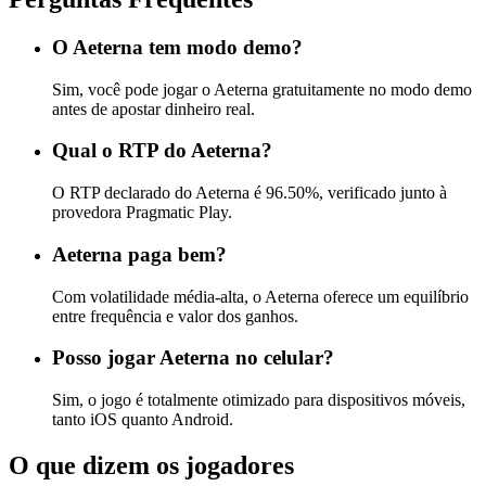
O Aeterna tem modo demo?
Sim, você pode jogar o Aeterna gratuitamente no modo demo
antes de apostar dinheiro real.
Qual o RTP do Aeterna?
O RTP declarado do Aeterna é 96.50%, verificado junto à
provedora Pragmatic Play.
Aeterna paga bem?
Com volatilidade média-alta, o Aeterna oferece um equilíbrio
entre frequência e valor dos ganhos.
Posso jogar Aeterna no celular?
Sim, o jogo é totalmente otimizado para dispositivos móveis,
tanto iOS quanto Android.
O que dizem os jogadores