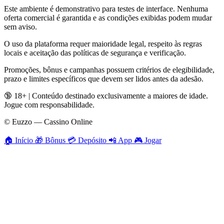
Este ambiente é demonstrativo para testes de interface. Nenhuma
oferta comercial é garantida e as condições exibidas podem mudar
sem aviso.
O uso da plataforma requer maioridade legal, respeito às regras
locais e aceitação das políticas de segurança e verificação.
Promoções, bônus e campanhas possuem critérios de elegibilidade,
prazo e limites específicos que devem ser lidos antes da adesão.
🔞 18+ | Conteúdo destinado exclusivamente a maiores de idade.
Jogue com responsabilidade.
© Euzzo — Cassino Online
🏠
Início
🎁
Bônus
💳
Depósito
📲
App
🎮
Jogar