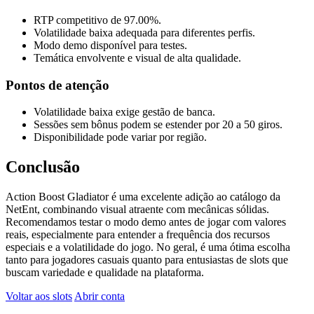
RTP competitivo de 97.00%.
Volatilidade baixa adequada para diferentes perfis.
Modo demo disponível para testes.
Temática envolvente e visual de alta qualidade.
Pontos de atenção
Volatilidade baixa exige gestão de banca.
Sessões sem bônus podem se estender por 20 a 50 giros.
Disponibilidade pode variar por região.
Conclusão
Action Boost Gladiator é uma excelente adição ao catálogo da
NetEnt, combinando visual atraente com mecânicas sólidas.
Recomendamos testar o modo demo antes de jogar com valores
reais, especialmente para entender a frequência dos recursos
especiais e a volatilidade do jogo. No geral, é uma ótima escolha
tanto para jogadores casuais quanto para entusiastas de slots que
buscam variedade e qualidade na plataforma.
Voltar aos slots
Abrir conta