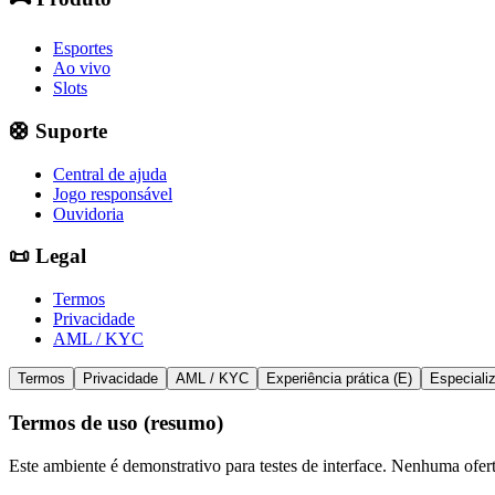
Esportes
Ao vivo
Slots
🛟
Suporte
Central de ajuda
Jogo responsável
Ouvidoria
📜
Legal
Termos
Privacidade
AML / KYC
Termos
Privacidade
AML / KYC
Experiência prática (E)
Especiali
Termos de uso (resumo)
Este ambiente é demonstrativo para testes de interface. Nenhuma ofer