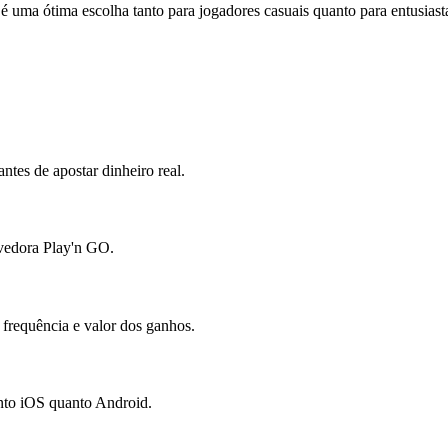
, é uma ótima escolha tanto para jogadores casuais quanto para entusias
tes de apostar dinheiro real.
ovedora Play'n GO.
 frequência e valor dos ganhos.
anto iOS quanto Android.