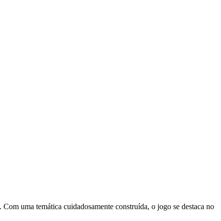
e. Com uma temática cuidadosamente construída, o jogo se destaca no