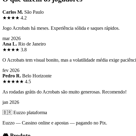
Carlos M.
São Paulo
★★★★
4.2
Jogo Acrobats há meses. Experiência sólida e saques rápidos.
mar 2026
Ana L.
Rio de Janeiro
★★★★
3.8
O Acrobats tem visual bonito, mas a volatilidade média exige paciênci
fev 2026
Pedro R.
Belo Horizonte
★★★★★
4.5
As rodadas grátis do Acrobats são muito generosas. Recomendo!
jan 2026
🇧🇷 Euzzo plataforma
Euzzo — Cassino online e apostas — pagando no Pix.
🎮
Produto