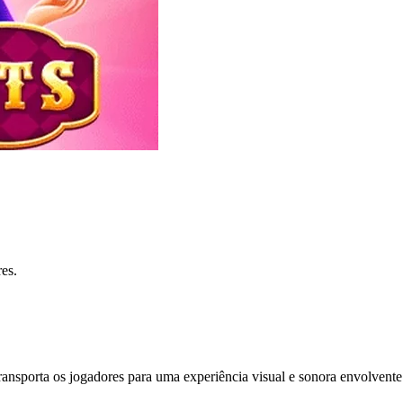
es.
ansporta os jogadores para uma experiência visual e sonora envolvent