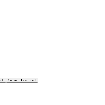
 (T)
Contexto local Brasil
o.