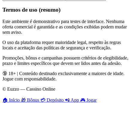
Termos de uso (resumo)
Este ambiente é demonstrativo para testes de interface. Nenhuma
oferta comercial é garantida e as condições exibidas podem mudar
sem aviso.
O uso da plataforma requer maioridade legal, respeito às regras
locais e aceitação das políticas de segurança e verificação.
Promoções, bônus e campanhas possuem critérios de elegibilidade,
prazo e limites específicos que devem ser lidos antes da adesão.
🔞 18+ | Conteúdo destinado exclusivamente a maiores de idade.
Jogue com responsabilidade.
© Euzzo — Cassino Online
🏠
Início
🎁
Bônus
💳
Depósito
📲
App
🎮
Jogar