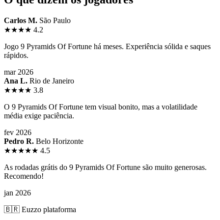
Carlos M.
São Paulo
★★★★
4.2
Jogo 9 Pyramids Of Fortune há meses. Experiência sólida e saques
rápidos.
mar 2026
Ana L.
Rio de Janeiro
★★★★
3.8
O 9 Pyramids Of Fortune tem visual bonito, mas a volatilidade
média exige paciência.
fev 2026
Pedro R.
Belo Horizonte
★★★★★
4.5
As rodadas grátis do 9 Pyramids Of Fortune são muito generosas.
Recomendo!
jan 2026
🇧🇷 Euzzo plataforma