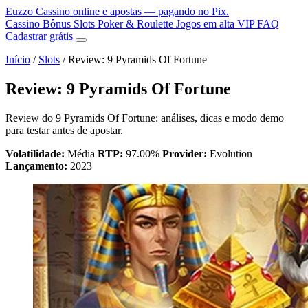
Euzzo
Cassino online e apostas — pagando no Pix.
Cassino
Bônus
Slots
Poker & Roulette
Jogos em alta
VIP
FAQ
Cadastrar grátis
Início
/
Slots
/
Review: 9 Pyramids Of Fortune
Review: 9 Pyramids Of Fortune
Review do 9 Pyramids Of Fortune: análises, dicas e modo demo
para testar antes de apostar.
Volatilidade:
Média
RTP:
97.00%
Provider:
Evolution
Lançamento:
2023