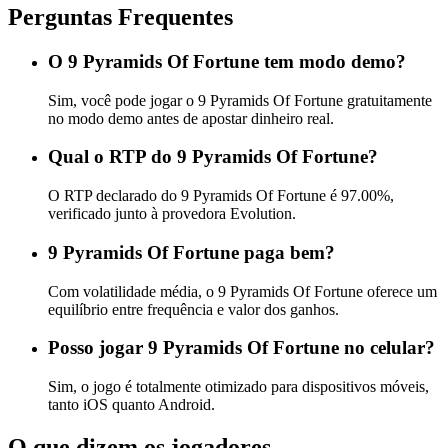
Perguntas Frequentes
O 9 Pyramids Of Fortune tem modo demo?
Sim, você pode jogar o 9 Pyramids Of Fortune gratuitamente
no modo demo antes de apostar dinheiro real.
Qual o RTP do 9 Pyramids Of Fortune?
O RTP declarado do 9 Pyramids Of Fortune é 97.00%,
verificado junto à provedora Evolution.
9 Pyramids Of Fortune paga bem?
Com volatilidade média, o 9 Pyramids Of Fortune oferece um
equilíbrio entre frequência e valor dos ganhos.
Posso jogar 9 Pyramids Of Fortune no celular?
Sim, o jogo é totalmente otimizado para dispositivos móveis,
tanto iOS quanto Android.
O que dizem os jogadores