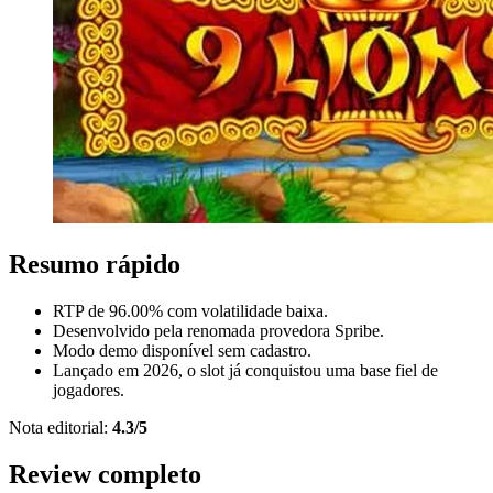
Resumo rápido
RTP de 96.00% com volatilidade baixa.
Desenvolvido pela renomada provedora Spribe.
Modo demo disponível sem cadastro.
Lançado em 2026, o slot já conquistou uma base fiel de
jogadores.
Nota editorial:
4.3/5
Review completo