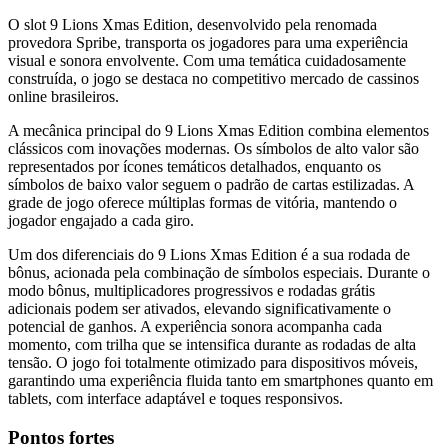
O slot 9 Lions Xmas Edition, desenvolvido pela renomada
provedora Spribe, transporta os jogadores para uma experiência
visual e sonora envolvente. Com uma temática cuidadosamente
construída, o jogo se destaca no competitivo mercado de cassinos
online brasileiros.
A mecânica principal do 9 Lions Xmas Edition combina elementos
clássicos com inovações modernas. Os símbolos de alto valor são
representados por ícones temáticos detalhados, enquanto os
símbolos de baixo valor seguem o padrão de cartas estilizadas. A
grade de jogo oferece múltiplas formas de vitória, mantendo o
jogador engajado a cada giro.
Um dos diferenciais do 9 Lions Xmas Edition é a sua rodada de
bônus, acionada pela combinação de símbolos especiais. Durante o
modo bônus, multiplicadores progressivos e rodadas grátis
adicionais podem ser ativados, elevando significativamente o
potencial de ganhos. A experiência sonora acompanha cada
momento, com trilha que se intensifica durante as rodadas de alta
tensão. O jogo foi totalmente otimizado para dispositivos móveis,
garantindo uma experiência fluida tanto em smartphones quanto em
tablets, com interface adaptável e toques responsivos.
Pontos fortes