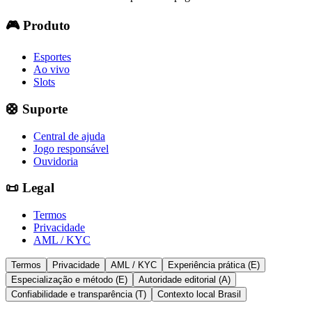
🎮
Produto
Esportes
Ao vivo
Slots
🛟
Suporte
Central de ajuda
Jogo responsável
Ouvidoria
📜
Legal
Termos
Privacidade
AML / KYC
Termos
Privacidade
AML / KYC
Experiência prática (E)
Especialização e método (E)
Autoridade editorial (A)
Confiabilidade e transparência (T)
Contexto local Brasil