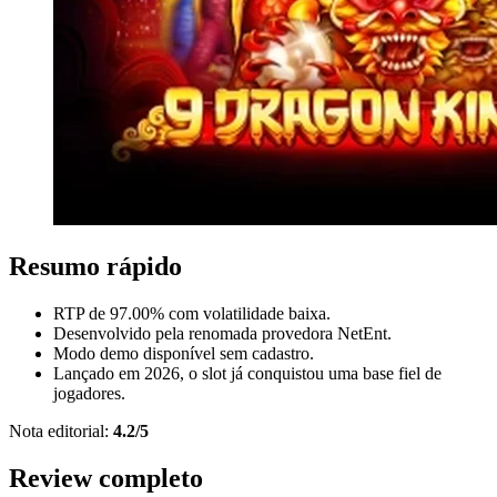
Resumo rápido
RTP de 97.00% com volatilidade baixa.
Desenvolvido pela renomada provedora NetEnt.
Modo demo disponível sem cadastro.
Lançado em 2026, o slot já conquistou uma base fiel de
jogadores.
Nota editorial:
4.2/5
Review completo