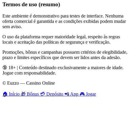
Termos de uso (resumo)
Este ambiente é demonstrativo para testes de interface. Nenhuma
oferta comercial é garantida e as condições exibidas podem mudar
sem aviso.
O uso da plataforma requer maioridade legal, respeito às regras
locais e aceitação das políticas de segurança e verificação.
Promoções, bônus e campanhas possuem critérios de elegibilidade,
prazo e limites específicos que devem ser lidos antes da adesão.
🔞 18+ | Conteúdo destinado exclusivamente a maiores de idade.
Jogue com responsabilidade.
© Euzzo — Cassino Online
🏠
Início
🎁
Bônus
💳
Depósito
📲
App
🎮
Jogar