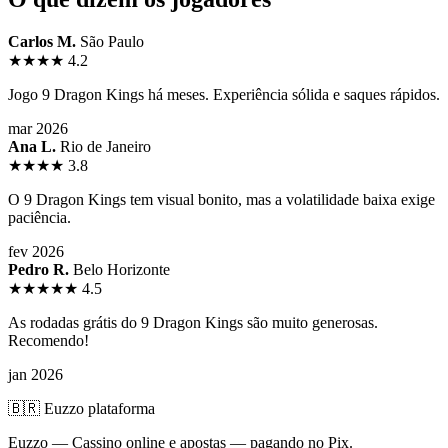
Carlos M.
São Paulo
★★★★
4.2
Jogo 9 Dragon Kings há meses. Experiência sólida e saques rápidos.
mar 2026
Ana L.
Rio de Janeiro
★★★★
3.8
O 9 Dragon Kings tem visual bonito, mas a volatilidade baixa exige
paciência.
fev 2026
Pedro R.
Belo Horizonte
★★★★★
4.5
As rodadas grátis do 9 Dragon Kings são muito generosas.
Recomendo!
jan 2026
🇧🇷 Euzzo plataforma
Euzzo — Cassino online e apostas — pagando no Pix.