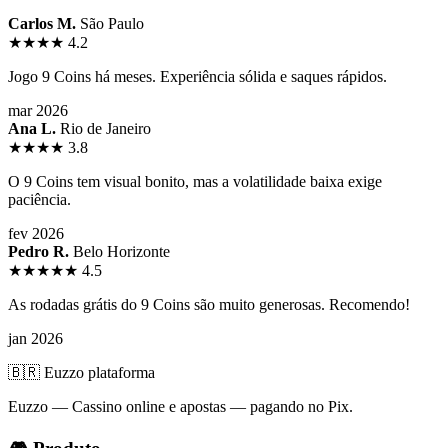
Carlos M.
São Paulo
★★★★
4.2
Jogo 9 Coins há meses. Experiência sólida e saques rápidos.
mar 2026
Ana L.
Rio de Janeiro
★★★★
3.8
O 9 Coins tem visual bonito, mas a volatilidade baixa exige
paciência.
fev 2026
Pedro R.
Belo Horizonte
★★★★★
4.5
As rodadas grátis do 9 Coins são muito generosas. Recomendo!
jan 2026
🇧🇷 Euzzo plataforma
Euzzo — Cassino online e apostas — pagando no Pix.