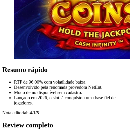
Resumo rápido
RTP de 96.00% com volatilidade baixa.
Desenvolvido pela renomada provedora NetEnt.
Modo demo disponível sem cadastro.
Lançado em 2026, o slot já conquistou uma base fiel de
jogadores.
Nota editorial:
4.1/5
Review completo