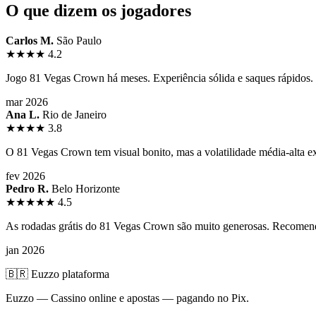
O que dizem os jogadores
Carlos M.
São Paulo
★★★★
4.2
Jogo 81 Vegas Crown há meses. Experiência sólida e saques rápidos.
mar 2026
Ana L.
Rio de Janeiro
★★★★
3.8
O 81 Vegas Crown tem visual bonito, mas a volatilidade média-alta ex
fev 2026
Pedro R.
Belo Horizonte
★★★★★
4.5
As rodadas grátis do 81 Vegas Crown são muito generosas. Recomen
jan 2026
🇧🇷 Euzzo plataforma
Euzzo — Cassino online e apostas — pagando no Pix.