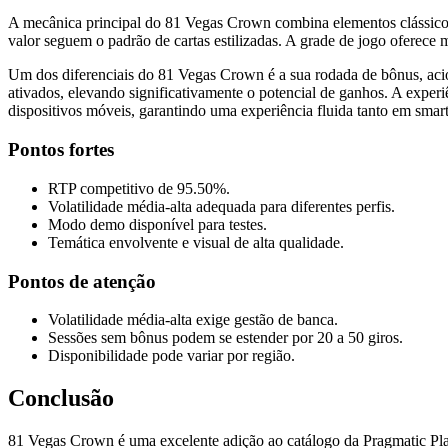
A mecânica principal do 81 Vegas Crown combina elementos clássicos
valor seguem o padrão de cartas estilizadas. A grade de jogo oferece 
Um dos diferenciais do 81 Vegas Crown é a sua rodada de bônus, acio
ativados, elevando significativamente o potencial de ganhos. A experi
dispositivos móveis, garantindo uma experiência fluida tanto em smar
Pontos fortes
RTP competitivo de 95.50%.
Volatilidade média-alta adequada para diferentes perfis.
Modo demo disponível para testes.
Temática envolvente e visual de alta qualidade.
Pontos de atenção
Volatilidade média-alta exige gestão de banca.
Sessões sem bônus podem se estender por 20 a 50 giros.
Disponibilidade pode variar por região.
Conclusão
81 Vegas Crown é uma excelente adição ao catálogo da Pragmatic Pla