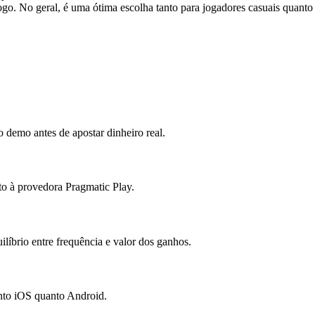
 jogo. No geral, é uma ótima escolha tanto para jogadores casuais quanto
demo antes de apostar dinheiro real.
o à provedora Pragmatic Play.
líbrio entre frequência e valor dos ganhos.
anto iOS quanto Android.