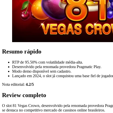
Resumo rápido
RTP de 95.50% com volatilidade média-alta.
Desenvolvido pela renomada provedora Pragmatic Play.
Modo demo disponível sem cadastro.
Lançado em 2024, o slot já conquistou uma base fiel de jogador
Nota editorial:
4.2/5
Review completo
O slot 81 Vegas Crown, desenvolvido pela renomada provedora Pragma
se destaca no competitivo mercado de cassinos online brasileiros.