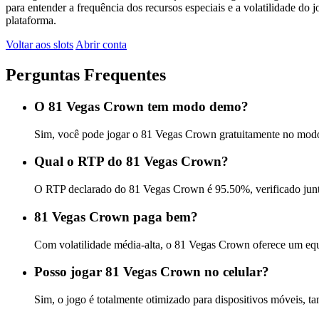
para entender a frequência dos recursos especiais e a volatilidade do
plataforma.
Voltar aos slots
Abrir conta
Perguntas Frequentes
O 81 Vegas Crown tem modo demo?
Sim, você pode jogar o 81 Vegas Crown gratuitamente no modo 
Qual o RTP do 81 Vegas Crown?
O RTP declarado do 81 Vegas Crown é 95.50%, verificado junt
81 Vegas Crown paga bem?
Com volatilidade média-alta, o 81 Vegas Crown oferece um equi
Posso jogar 81 Vegas Crown no celular?
Sim, o jogo é totalmente otimizado para dispositivos móveis, t