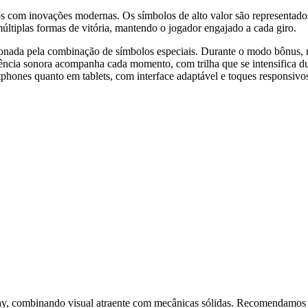
 com inovações modernas. Os símbolos de alto valor são representados
múltiplas formas de vitória, mantendo o jogador engajado a cada giro.
nada pela combinação de símbolos especiais. Durante o modo bônus, mu
ência sonora acompanha cada momento, com trilha que se intensifica dur
tphones quanto em tablets, com interface adaptável e toques responsivo
y, combinando visual atraente com mecânicas sólidas. Recomendamos t