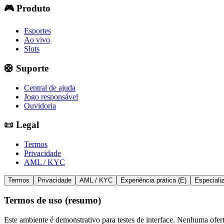
🎮
Produto
Esportes
Ao vivo
Slots
🛟
Suporte
Central de ajuda
Jogo responsável
Ouvidoria
📜
Legal
Termos
Privacidade
AML / KYC
Termos
Privacidade
AML / KYC
Experiência prática (E)
Especiali
Termos de uso (resumo)
Este ambiente é demonstrativo para testes de interface. Nenhuma ofer