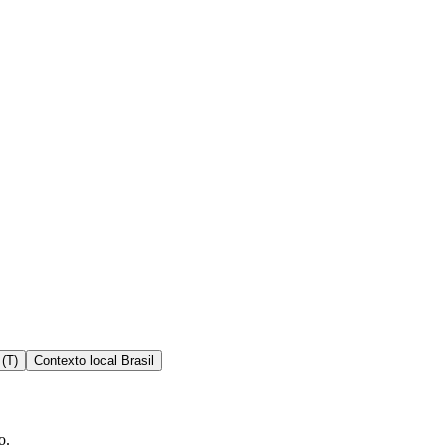
 (T)
Contexto local Brasil
o.