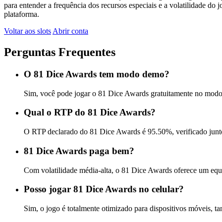
para entender a frequência dos recursos especiais e a volatilidade do
plataforma.
Voltar aos slots
Abrir conta
Perguntas Frequentes
O 81 Dice Awards tem modo demo?
Sim, você pode jogar o 81 Dice Awards gratuitamente no modo 
Qual o RTP do 81 Dice Awards?
O RTP declarado do 81 Dice Awards é 95.50%, verificado junt
81 Dice Awards paga bem?
Com volatilidade média-alta, o 81 Dice Awards oferece um equil
Posso jogar 81 Dice Awards no celular?
Sim, o jogo é totalmente otimizado para dispositivos móveis, t