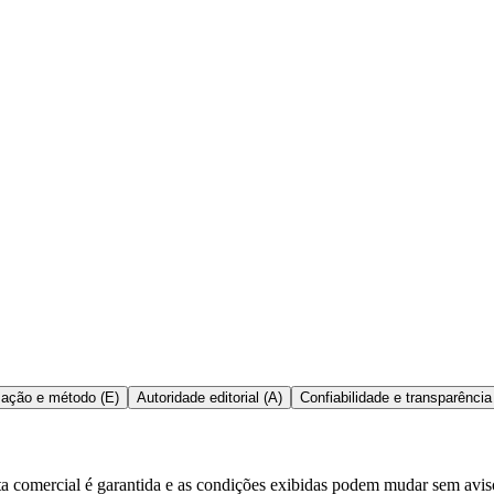
zação e método (E)
Autoridade editorial (A)
Confiabilidade e transparência
ta comercial é garantida e as condições exibidas podem mudar sem avis