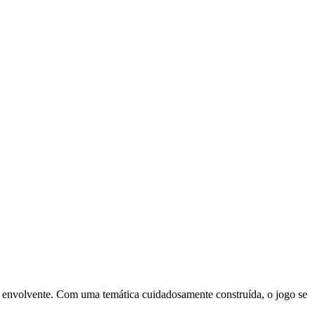
a envolvente. Com uma temática cuidadosamente construída, o jogo se