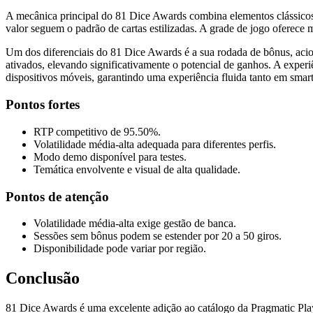
A mecânica principal do 81 Dice Awards combina elementos clássicos
valor seguem o padrão de cartas estilizadas. A grade de jogo oferece 
Um dos diferenciais do 81 Dice Awards é a sua rodada de bônus, acio
ativados, elevando significativamente o potencial de ganhos. A experi
dispositivos móveis, garantindo uma experiência fluida tanto em smar
Pontos fortes
RTP competitivo de 95.50%.
Volatilidade média-alta adequada para diferentes perfis.
Modo demo disponível para testes.
Temática envolvente e visual de alta qualidade.
Pontos de atenção
Volatilidade média-alta exige gestão de banca.
Sessões sem bônus podem se estender por 20 a 50 giros.
Disponibilidade pode variar por região.
Conclusão
81 Dice Awards é uma excelente adição ao catálogo da Pragmatic Pla