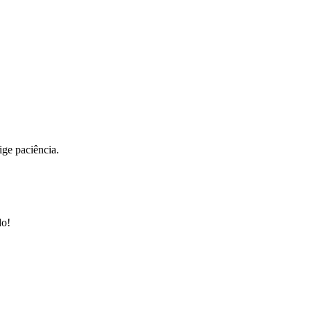
ige paciência.
do!