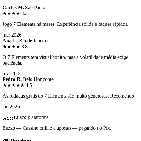
Carlos M.
São Paulo
★★★★
4.2
Jogo 7 Elements há meses. Experiência sólida e saques rápidos.
mar 2026
Ana L.
Rio de Janeiro
★★★★
3.8
O 7 Elements tem visual bonito, mas a volatilidade média exige
paciência.
fev 2026
Pedro R.
Belo Horizonte
★★★★★
4.5
As rodadas grátis do 7 Elements são muito generosas. Recomendo!
jan 2026
🇧🇷 Euzzo plataforma
Euzzo — Cassino online e apostas — pagando no Pix.