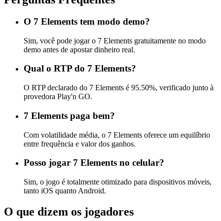
O 7 Elements tem modo demo?
Sim, você pode jogar o 7 Elements gratuitamente no modo
demo antes de apostar dinheiro real.
Qual o RTP do 7 Elements?
O RTP declarado do 7 Elements é 95.50%, verificado junto à
provedora Play'n GO.
7 Elements paga bem?
Com volatilidade média, o 7 Elements oferece um equilíbrio
entre frequência e valor dos ganhos.
Posso jogar 7 Elements no celular?
Sim, o jogo é totalmente otimizado para dispositivos móveis,
tanto iOS quanto Android.
O que dizem os jogadores