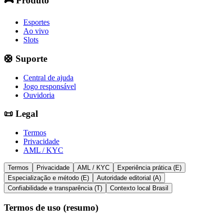
🎮
Produto
Esportes
Ao vivo
Slots
🛟
Suporte
Central de ajuda
Jogo responsável
Ouvidoria
📜
Legal
Termos
Privacidade
AML / KYC
Termos
Privacidade
AML / KYC
Experiência prática (E)
Especialização e método (E)
Autoridade editorial (A)
Confiabilidade e transparência (T)
Contexto local Brasil
Termos de uso (resumo)