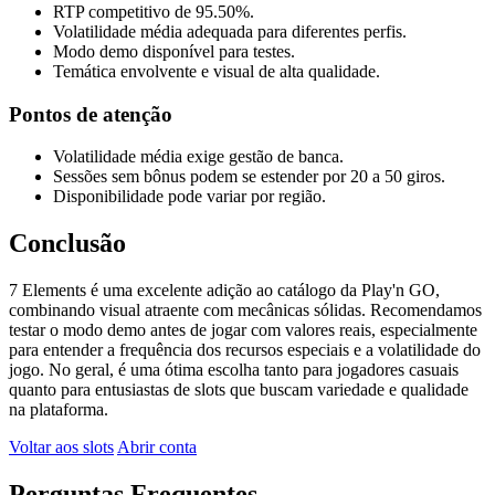
RTP competitivo de 95.50%.
Volatilidade média adequada para diferentes perfis.
Modo demo disponível para testes.
Temática envolvente e visual de alta qualidade.
Pontos de atenção
Volatilidade média exige gestão de banca.
Sessões sem bônus podem se estender por 20 a 50 giros.
Disponibilidade pode variar por região.
Conclusão
7 Elements é uma excelente adição ao catálogo da Play'n GO,
combinando visual atraente com mecânicas sólidas. Recomendamos
testar o modo demo antes de jogar com valores reais, especialmente
para entender a frequência dos recursos especiais e a volatilidade do
jogo. No geral, é uma ótima escolha tanto para jogadores casuais
quanto para entusiastas de slots que buscam variedade e qualidade
na plataforma.
Voltar aos slots
Abrir conta
Perguntas Frequentes