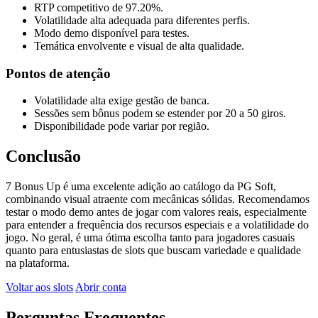
RTP competitivo de 97.20%.
Volatilidade alta adequada para diferentes perfis.
Modo demo disponível para testes.
Temática envolvente e visual de alta qualidade.
Pontos de atenção
Volatilidade alta exige gestão de banca.
Sessões sem bônus podem se estender por 20 a 50 giros.
Disponibilidade pode variar por região.
Conclusão
7 Bonus Up é uma excelente adição ao catálogo da PG Soft,
combinando visual atraente com mecânicas sólidas. Recomendamos
testar o modo demo antes de jogar com valores reais, especialmente
para entender a frequência dos recursos especiais e a volatilidade do
jogo. No geral, é uma ótima escolha tanto para jogadores casuais
quanto para entusiastas de slots que buscam variedade e qualidade
na plataforma.
Voltar aos slots
Abrir conta
Perguntas Frequentes