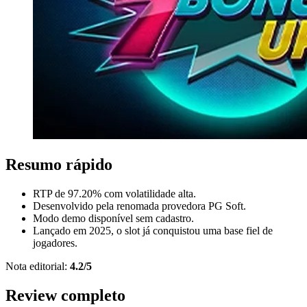
Resumo rápido
RTP de 97.20% com volatilidade alta.
Desenvolvido pela renomada provedora PG Soft.
Modo demo disponível sem cadastro.
Lançado em 2025, o slot já conquistou uma base fiel de
jogadores.
Nota editorial:
4.2/5
Review completo