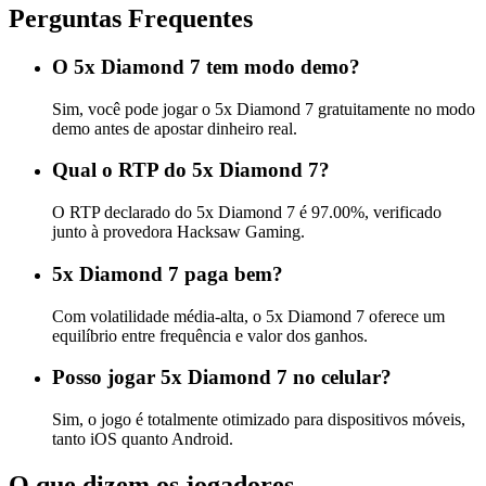
Perguntas Frequentes
O 5x Diamond 7 tem modo demo?
Sim, você pode jogar o 5x Diamond 7 gratuitamente no modo
demo antes de apostar dinheiro real.
Qual o RTP do 5x Diamond 7?
O RTP declarado do 5x Diamond 7 é 97.00%, verificado
junto à provedora Hacksaw Gaming.
5x Diamond 7 paga bem?
Com volatilidade média-alta, o 5x Diamond 7 oferece um
equilíbrio entre frequência e valor dos ganhos.
Posso jogar 5x Diamond 7 no celular?
Sim, o jogo é totalmente otimizado para dispositivos móveis,
tanto iOS quanto Android.
O que dizem os jogadores