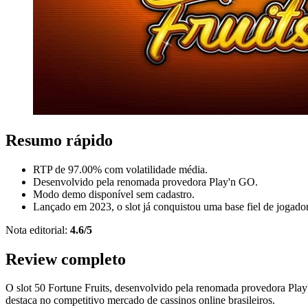
Resumo rápido
RTP de 97.00% com volatilidade média.
Desenvolvido pela renomada provedora Play'n GO.
Modo demo disponível sem cadastro.
Lançado em 2023, o slot já conquistou uma base fiel de jogador
Nota editorial:
4.6/5
Review completo
O slot 50 Fortune Fruits, desenvolvido pela renomada provedora Play
destaca no competitivo mercado de cassinos online brasileiros.