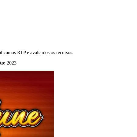
ficamos RTP e avaliamos os recursos.
to:
2023