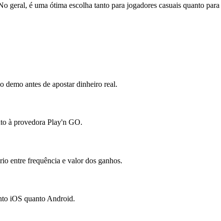
. No geral, é uma ótima escolha tanto para jogadores casuais quanto para
 demo antes de apostar dinheiro real.
nto à provedora Play'n GO.
rio entre frequência e valor dos ganhos.
anto iOS quanto Android.