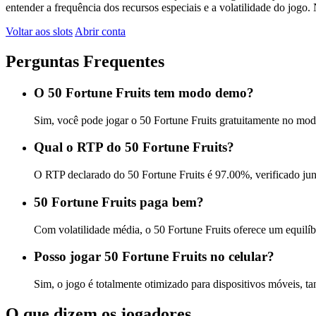
entender a frequência dos recursos especiais e a volatilidade do jogo
Voltar aos slots
Abrir conta
Perguntas Frequentes
O 50 Fortune Fruits tem modo demo?
Sim, você pode jogar o 50 Fortune Fruits gratuitamente no modo
Qual o RTP do 50 Fortune Fruits?
O RTP declarado do 50 Fortune Fruits é 97.00%, verificado ju
50 Fortune Fruits paga bem?
Com volatilidade média, o 50 Fortune Fruits oferece um equilíb
Posso jogar 50 Fortune Fruits no celular?
Sim, o jogo é totalmente otimizado para dispositivos móveis, t
O que dizem os jogadores