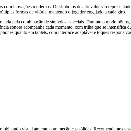
os com inovações modernas. Os símbolos de alto valor são representado
múltiplas formas de vitória, mantendo o jogador engajado a cada giro.
ionada pela combinação de símbolos especiais. Durante o modo bônus, m
ência sonora acompanha cada momento, com trilha que se intensifica dur
tphones quanto em tablets, com interface adaptável e toques responsivo
combinando visual atraente com mecânicas sólidas. Recomendamos testa