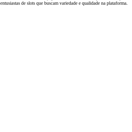
 entusiastas de slots que buscam variedade e qualidade na plataforma.