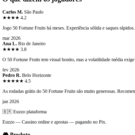
Carlos M.
São Paulo
★★★★
4.2
Jogo 50 Fortune Fruits há meses. Experiência sólida e saques rápidos.
mar 2026
Ana L.
Rio de Janeiro
★★★★
3.8
O 50 Fortune Fruits tem visual bonito, mas a volatilidade média exige
fev 2026
Pedro R.
Belo Horizonte
★★★★★
4.5
As rodadas grátis do 50 Fortune Fruits são muito generosas. Recome
jan 2026
🇧🇷 Euzzo plataforma
Euzzo — Cassino online e apostas — pagando no Pix.
🎮
Produto