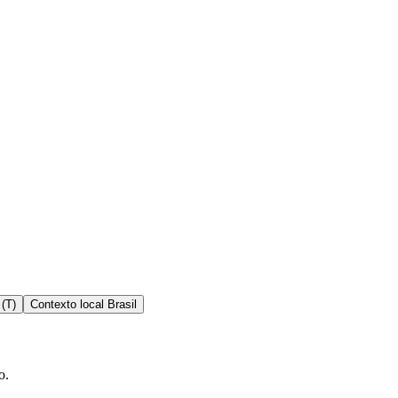
 (T)
Contexto local Brasil
o.