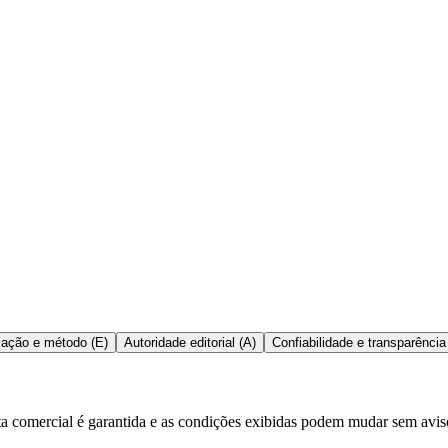
zação e método (E)
Autoridade editorial (A)
Confiabilidade e transparência
ta comercial é garantida e as condições exibidas podem mudar sem avis