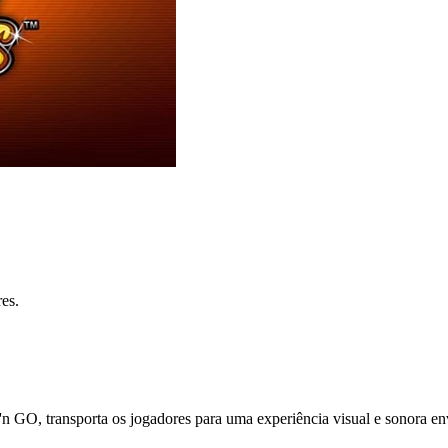
es.
'n GO, transporta os jogadores para uma experiência visual e sonora e