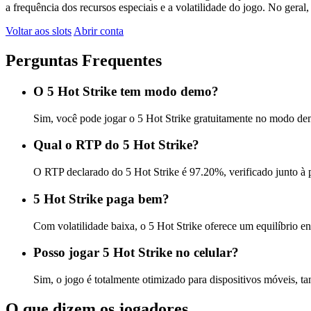
a frequência dos recursos especiais e a volatilidade do jogo. No geral
Voltar aos slots
Abrir conta
Perguntas Frequentes
O 5 Hot Strike tem modo demo?
Sim, você pode jogar o 5 Hot Strike gratuitamente no modo demo
Qual o RTP do 5 Hot Strike?
O RTP declarado do 5 Hot Strike é 97.20%, verificado junto à 
5 Hot Strike paga bem?
Com volatilidade baixa, o 5 Hot Strike oferece um equilíbrio en
Posso jogar 5 Hot Strike no celular?
Sim, o jogo é totalmente otimizado para dispositivos móveis, t
O que dizem os jogadores