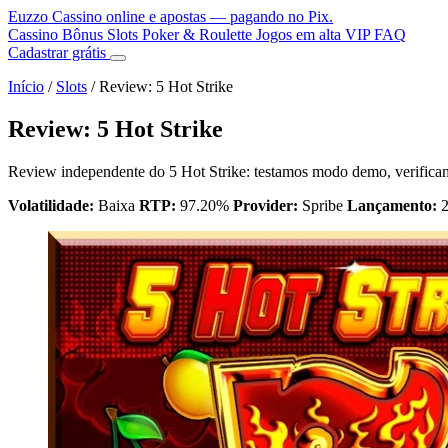
Euzzo
Cassino online e apostas — pagando no Pix.
Cassino
Bônus
Slots
Poker & Roulette
Jogos em alta
VIP
FAQ
Cadastrar grátis
Início
/
Slots
/
Review: 5 Hot Strike
Review: 5 Hot Strike
Review independente do 5 Hot Strike: testamos modo demo, verifica
Volatilidade:
Baixa
RTP:
97.20%
Provider:
Spribe
Lançamento:
2