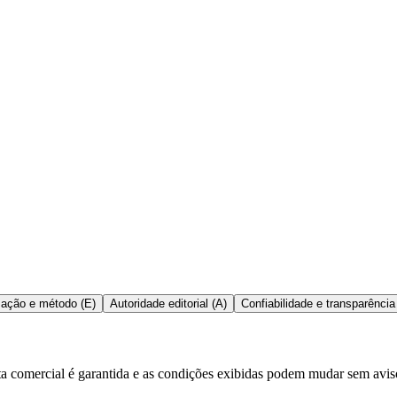
zação e método (E)
Autoridade editorial (A)
Confiabilidade e transparência
ta comercial é garantida e as condições exibidas podem mudar sem avis