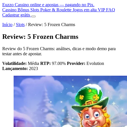
Euzzo
Cassino online e apostas — pagando no Pix.
Cassino
Bônus
Slots
Poker & Roulette
Jogos em alta
VIP
FAQ
Cadastrar grátis
Início
/
Slots
/
Review: 5 Frozen Charms
Review: 5 Frozen Charms
Review do 5 Frozen Charms: análises, dicas e modo demo para
testar antes de apostar.
Volatilidade:
Média
RTP:
97.00%
Provider:
Evolution
Lançamento:
2023