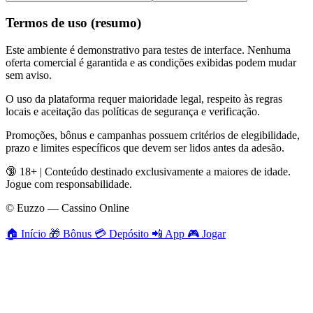
Termos de uso (resumo)
Este ambiente é demonstrativo para testes de interface. Nenhuma
oferta comercial é garantida e as condições exibidas podem mudar
sem aviso.
O uso da plataforma requer maioridade legal, respeito às regras
locais e aceitação das políticas de segurança e verificação.
Promoções, bônus e campanhas possuem critérios de elegibilidade,
prazo e limites específicos que devem ser lidos antes da adesão.
🔞 18+ | Conteúdo destinado exclusivamente a maiores de idade.
Jogue com responsabilidade.
© Euzzo — Cassino Online
🏠
Início
🎁
Bônus
💳
Depósito
📲
App
🎮
Jogar