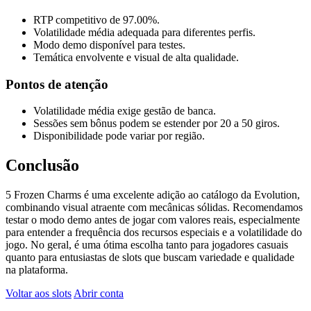
RTP competitivo de 97.00%.
Volatilidade média adequada para diferentes perfis.
Modo demo disponível para testes.
Temática envolvente e visual de alta qualidade.
Pontos de atenção
Volatilidade média exige gestão de banca.
Sessões sem bônus podem se estender por 20 a 50 giros.
Disponibilidade pode variar por região.
Conclusão
5 Frozen Charms é uma excelente adição ao catálogo da Evolution,
combinando visual atraente com mecânicas sólidas. Recomendamos
testar o modo demo antes de jogar com valores reais, especialmente
para entender a frequência dos recursos especiais e a volatilidade do
jogo. No geral, é uma ótima escolha tanto para jogadores casuais
quanto para entusiastas de slots que buscam variedade e qualidade
na plataforma.
Voltar aos slots
Abrir conta