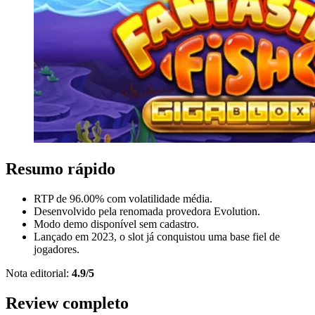
Resumo rápido
RTP de 96.00% com volatilidade média.
Desenvolvido pela renomada provedora Evolution.
Modo demo disponível sem cadastro.
Lançado em 2023, o slot já conquistou uma base fiel de
jogadores.
Nota editorial:
4.9/5
Review completo