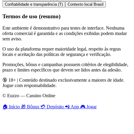
Confiabilidade e transparência (T)
Contexto local Brasil
Termos de uso (resumo)
Este ambiente é demonstrativo para testes de interface. Nenhuma
oferta comercial é garantida e as condições exibidas podem mudar
sem aviso.
O uso da plataforma requer maioridade legal, respeito às regras
locais e aceitação das políticas de segurança e verificação.
Promoções, bônus e campanhas possuem critérios de elegibilidade,
prazo e limites específicos que devem ser lidos antes da adesão.
🔞 18+ | Conteúdo destinado exclusivamente a maiores de idade.
Jogue com responsabilidade.
© Euzzo — Cassino Online
🏠
Início
🎁
Bônus
💳
Depósito
📲
App
🎮
Jogar