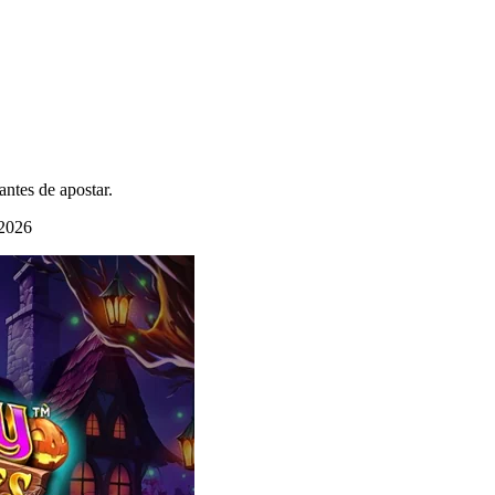
ntes de apostar.
2026