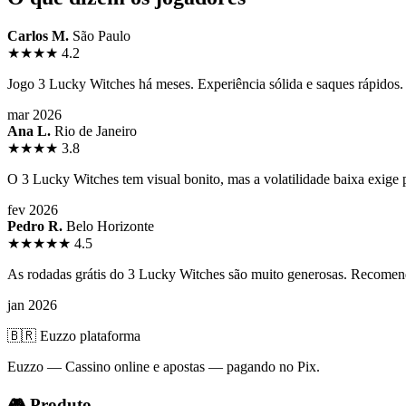
Carlos M.
São Paulo
★★★★
4.2
Jogo 3 Lucky Witches há meses. Experiência sólida e saques rápidos.
mar 2026
Ana L.
Rio de Janeiro
★★★★
3.8
O 3 Lucky Witches tem visual bonito, mas a volatilidade baixa exige 
fev 2026
Pedro R.
Belo Horizonte
★★★★★
4.5
As rodadas grátis do 3 Lucky Witches são muito generosas. Recomen
jan 2026
🇧🇷 Euzzo plataforma
Euzzo — Cassino online e apostas — pagando no Pix.
🎮
Produto