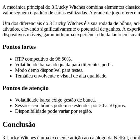
A mecânica principal do 3 Lucky Witches combina elementos clássicos
valor seguem o padrão de cartas estilizadas. A grade de jogo oferece 
Um dos diferenciais do 3 Lucky Witches é a sua rodada de bônus, aci
ativados, elevando significativamente o potencial de ganhos. A experi
dispositivos móveis, garantindo uma experiência fluida tanto em smar
Pontos fortes
RTP competitivo de 96.50%.
Volatilidade baixa adequada para diferentes perfis.
Modo demo disponível para testes.
Temática envolvente e visual de alta qualidade.
Pontos de atenção
Volatilidade baixa exige gestão de banca.
Sessões sem bônus podem se estender por 20 a 50 giros.
Disponibilidade pode variar por região.
Conclusão
3 Lucky Witches é uma excelente adição ao catálogo da NetEnt, comb