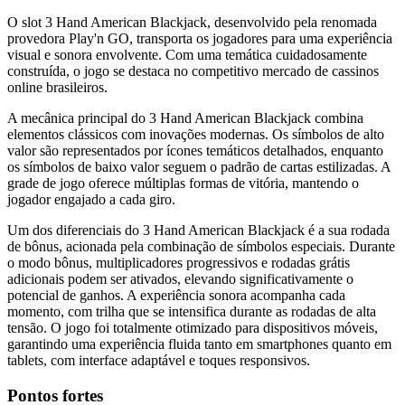
O slot 3 Hand American Blackjack, desenvolvido pela renomada
provedora Play'n GO, transporta os jogadores para uma experiência
visual e sonora envolvente. Com uma temática cuidadosamente
construída, o jogo se destaca no competitivo mercado de cassinos
online brasileiros.
A mecânica principal do 3 Hand American Blackjack combina
elementos clássicos com inovações modernas. Os símbolos de alto
valor são representados por ícones temáticos detalhados, enquanto
os símbolos de baixo valor seguem o padrão de cartas estilizadas. A
grade de jogo oferece múltiplas formas de vitória, mantendo o
jogador engajado a cada giro.
Um dos diferenciais do 3 Hand American Blackjack é a sua rodada
de bônus, acionada pela combinação de símbolos especiais. Durante
o modo bônus, multiplicadores progressivos e rodadas grátis
adicionais podem ser ativados, elevando significativamente o
potencial de ganhos. A experiência sonora acompanha cada
momento, com trilha que se intensifica durante as rodadas de alta
tensão. O jogo foi totalmente otimizado para dispositivos móveis,
garantindo uma experiência fluida tanto em smartphones quanto em
tablets, com interface adaptável e toques responsivos.
Pontos fortes