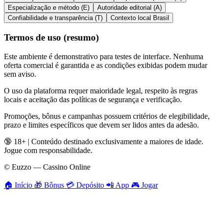
Especialização e método (E)
Autoridade editorial (A)
Confiabilidade e transparência (T)
Contexto local Brasil
Termos de uso (resumo)
Este ambiente é demonstrativo para testes de interface. Nenhuma
oferta comercial é garantida e as condições exibidas podem mudar
sem aviso.
O uso da plataforma requer maioridade legal, respeito às regras
locais e aceitação das políticas de segurança e verificação.
Promoções, bônus e campanhas possuem critérios de elegibilidade,
prazo e limites específicos que devem ser lidos antes da adesão.
🔞 18+ | Conteúdo destinado exclusivamente a maiores de idade.
Jogue com responsabilidade.
© Euzzo — Cassino Online
🏠
Início
🎁
Bônus
💳
Depósito
📲
App
🎮
Jogar