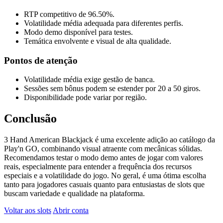
RTP competitivo de 96.50%.
Volatilidade média adequada para diferentes perfis.
Modo demo disponível para testes.
Temática envolvente e visual de alta qualidade.
Pontos de atenção
Volatilidade média exige gestão de banca.
Sessões sem bônus podem se estender por 20 a 50 giros.
Disponibilidade pode variar por região.
Conclusão
3 Hand American Blackjack é uma excelente adição ao catálogo da
Play'n GO, combinando visual atraente com mecânicas sólidas.
Recomendamos testar o modo demo antes de jogar com valores
reais, especialmente para entender a frequência dos recursos
especiais e a volatilidade do jogo. No geral, é uma ótima escolha
tanto para jogadores casuais quanto para entusiastas de slots que
buscam variedade e qualidade na plataforma.
Voltar aos slots
Abrir conta