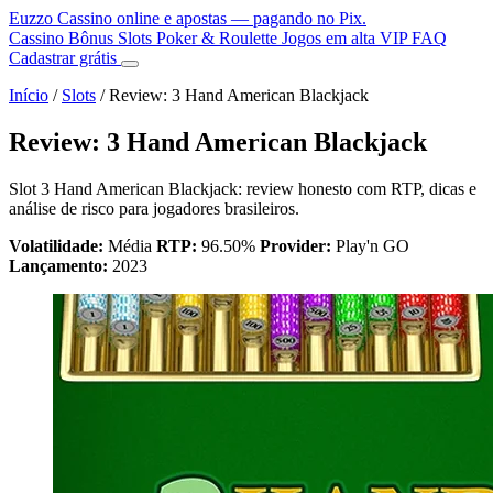
Euzzo
Cassino online e apostas — pagando no Pix.
Cassino
Bônus
Slots
Poker & Roulette
Jogos em alta
VIP
FAQ
Cadastrar grátis
Início
/
Slots
/
Review: 3 Hand American Blackjack
Review: 3 Hand American Blackjack
Slot 3 Hand American Blackjack: review honesto com RTP, dicas e
análise de risco para jogadores brasileiros.
Volatilidade:
Média
RTP:
96.50%
Provider:
Play'n GO
Lançamento:
2023