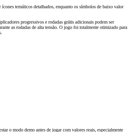
 ícones temáticos detalhados, enquanto os símbolos de baixo valor
licadores progressivos e rodadas grátis adicionais podem ser
ante as rodadas de alta tensão. O jogo foi totalmente otimizado para
s.
tar o modo demo antes de jogar com valores reais, especialmente