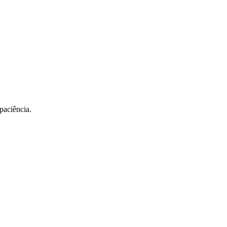
paciência.