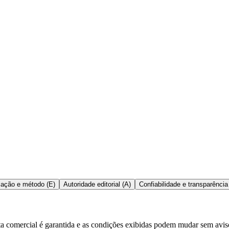
zação e método (E)
Autoridade editorial (A)
Confiabilidade e transparência
ta comercial é garantida e as condições exibidas podem mudar sem avis