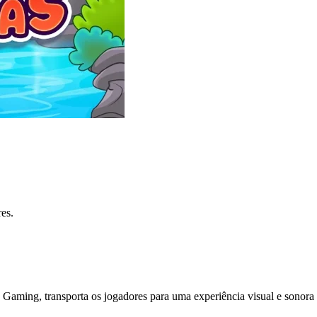
es.
aming, transporta os jogadores para uma experiência visual e sonora