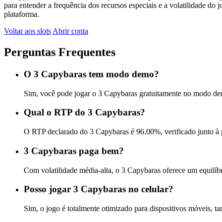
para entender a frequência dos recursos especiais e a volatilidade do
plataforma.
Voltar aos slots
Abrir conta
Perguntas Frequentes
O 3 Capybaras tem modo demo?
Sim, você pode jogar o 3 Capybaras gratuitamente no modo demo
Qual o RTP do 3 Capybaras?
O RTP declarado do 3 Capybaras é 96.00%, verificado junto 
3 Capybaras paga bem?
Com volatilidade média-alta, o 3 Capybaras oferece um equilíbr
Posso jogar 3 Capybaras no celular?
Sim, o jogo é totalmente otimizado para dispositivos móveis, t