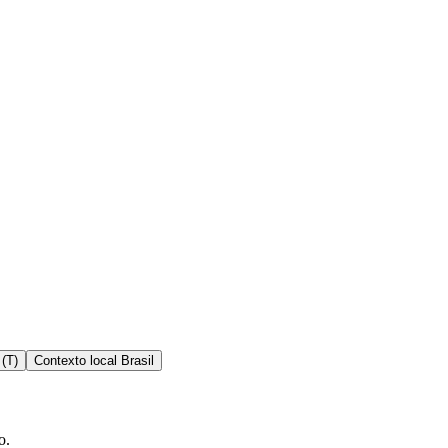
 (T)
Contexto local Brasil
o.