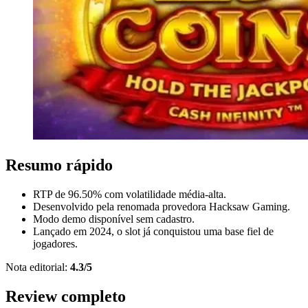
Resumo rápido
RTP de 96.50% com volatilidade média-alta.
Desenvolvido pela renomada provedora Hacksaw Gaming.
Modo demo disponível sem cadastro.
Lançado em 2024, o slot já conquistou uma base fiel de
jogadores.
Nota editorial:
4.3/5
Review completo