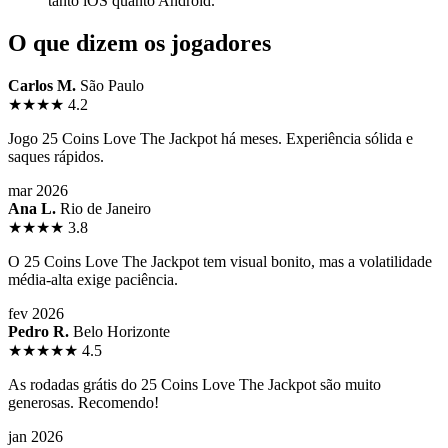
tanto iOS quanto Android.
O que dizem os jogadores
Carlos M.
São Paulo
★★★★
4.2
Jogo 25 Coins Love The Jackpot há meses. Experiência sólida e
saques rápidos.
mar 2026
Ana L.
Rio de Janeiro
★★★★
3.8
O 25 Coins Love The Jackpot tem visual bonito, mas a volatilidade
média-alta exige paciência.
fev 2026
Pedro R.
Belo Horizonte
★★★★★
4.5
As rodadas grátis do 25 Coins Love The Jackpot são muito
generosas. Recomendo!
jan 2026