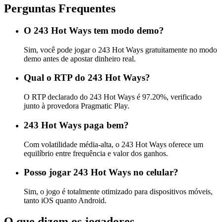
Perguntas Frequentes
O 243 Hot Ways tem modo demo?
Sim, você pode jogar o 243 Hot Ways gratuitamente no modo
demo antes de apostar dinheiro real.
Qual o RTP do 243 Hot Ways?
O RTP declarado do 243 Hot Ways é 97.20%, verificado
junto à provedora Pragmatic Play.
243 Hot Ways paga bem?
Com volatilidade média-alta, o 243 Hot Ways oferece um
equilíbrio entre frequência e valor dos ganhos.
Posso jogar 243 Hot Ways no celular?
Sim, o jogo é totalmente otimizado para dispositivos móveis,
tanto iOS quanto Android.
O que dizem os jogadores