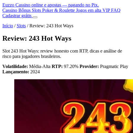
Euzzo
Cassino online e apostas — pagando no Pix.
Cassino
Bônus
Slots
Poker & Roulette
Jogos em alta
VIP
FAQ
Cadastrar grátis
Início
/
Slots
/
Review: 243 Hot Ways
Review: 243 Hot Ways
Slot 243 Hot Ways: review honesto com RTP, dicas e análise de
risco para jogadores brasileiros.
Volatilidade:
Média-Alta
RTP:
97.20%
Provider:
Pragmatic Play
Lançamento:
2024