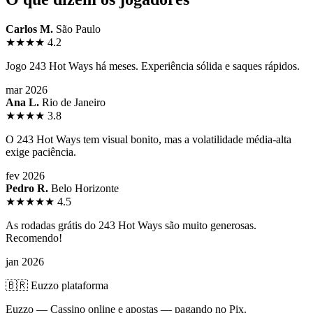
Carlos M.
São Paulo
★★★★
4.2
Jogo 243 Hot Ways há meses. Experiência sólida e saques rápidos.
mar 2026
Ana L.
Rio de Janeiro
★★★★
3.8
O 243 Hot Ways tem visual bonito, mas a volatilidade média-alta
exige paciência.
fev 2026
Pedro R.
Belo Horizonte
★★★★★
4.5
As rodadas grátis do 243 Hot Ways são muito generosas.
Recomendo!
jan 2026
🇧🇷 Euzzo plataforma
Euzzo — Cassino online e apostas — pagando no Pix.