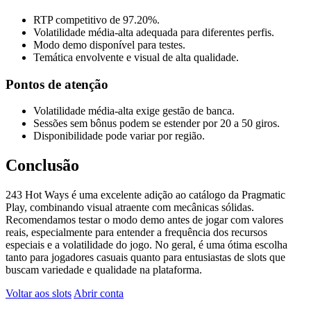
RTP competitivo de 97.20%.
Volatilidade média-alta adequada para diferentes perfis.
Modo demo disponível para testes.
Temática envolvente e visual de alta qualidade.
Pontos de atenção
Volatilidade média-alta exige gestão de banca.
Sessões sem bônus podem se estender por 20 a 50 giros.
Disponibilidade pode variar por região.
Conclusão
243 Hot Ways é uma excelente adição ao catálogo da Pragmatic
Play, combinando visual atraente com mecânicas sólidas.
Recomendamos testar o modo demo antes de jogar com valores
reais, especialmente para entender a frequência dos recursos
especiais e a volatilidade do jogo. No geral, é uma ótima escolha
tanto para jogadores casuais quanto para entusiastas de slots que
buscam variedade e qualidade na plataforma.
Voltar aos slots
Abrir conta