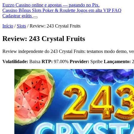
Euzzo
Cassino online e apostas — pagando no Pix.
Cassino
Bônus
Slots
Poker & Roulette
Jogos em alta
VIP
FAQ
Cadastrar grátis
Início
/
Slots
/
Review: 243 Crystal Fruits
Review: 243 Crystal Fruits
Review independente do 243 Crystal Fruits: testamos modo demo, ver
Volatilidade:
Baixa
RTP:
97.00%
Provider:
Spribe
Lançamento:
2