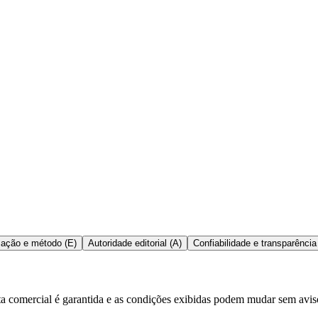
zação e método (E)
Autoridade editorial (A)
Confiabilidade e transparência
ta comercial é garantida e as condições exibidas podem mudar sem avis