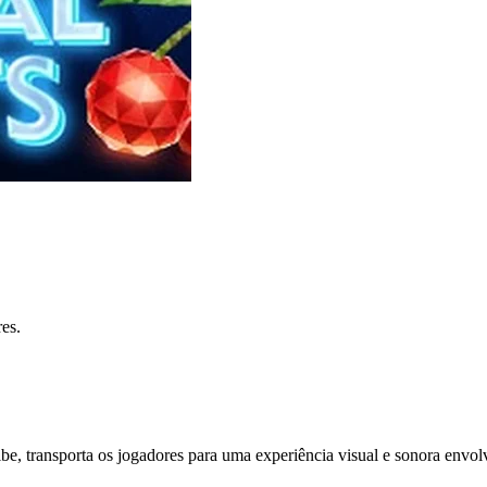
es.
ibe, transporta os jogadores para uma experiência visual e sonora envo