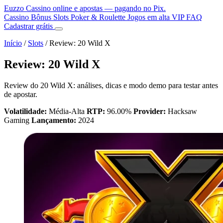
Euzzo
Cassino online e apostas — pagando no Pix.
Cassino
Bônus
Slots
Poker & Roulette
Jogos em alta
VIP
FAQ
Cadastrar grátis
Início
/
Slots
/
Review: 20 Wild X
Review: 20 Wild X
Review do 20 Wild X: análises, dicas e modo demo para testar antes
de apostar.
Volatilidade:
Média-Alta
RTP:
96.00%
Provider:
Hacksaw
Gaming
Lançamento:
2024