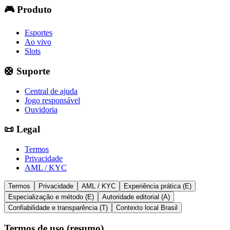
🎮
Produto
Esportes
Ao vivo
Slots
🛟
Suporte
Central de ajuda
Jogo responsável
Ouvidoria
📜
Legal
Termos
Privacidade
AML / KYC
Termos
Privacidade
AML / KYC
Experiência prática (E)
Especialização e método (E)
Autoridade editorial (A)
Confiabilidade e transparência (T)
Contexto local Brasil
Termos de uso (resumo)