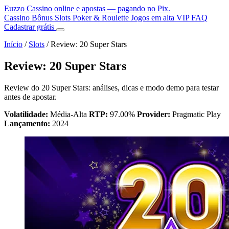
Euzzo
Cassino online e apostas — pagando no Pix.
Cassino
Bônus
Slots
Poker & Roulette
Jogos em alta
VIP
FAQ
Cadastrar grátis
Início
/
Slots
/
Review: 20 Super Stars
Review: 20 Super Stars
Review do 20 Super Stars: análises, dicas e modo demo para testar
antes de apostar.
Volatilidade:
Média-Alta
RTP:
97.00%
Provider:
Pragmatic Play
Lançamento:
2024