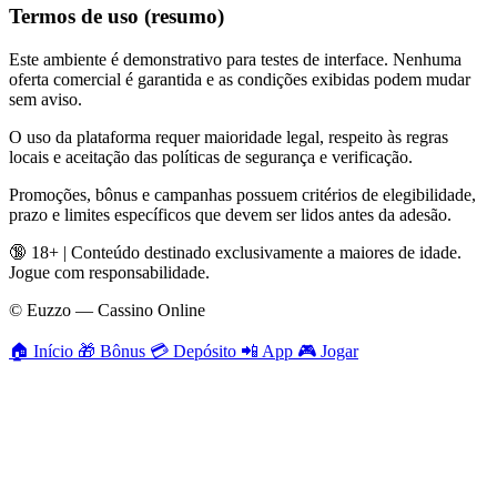
Termos de uso (resumo)
Este ambiente é demonstrativo para testes de interface. Nenhuma
oferta comercial é garantida e as condições exibidas podem mudar
sem aviso.
O uso da plataforma requer maioridade legal, respeito às regras
locais e aceitação das políticas de segurança e verificação.
Promoções, bônus e campanhas possuem critérios de elegibilidade,
prazo e limites específicos que devem ser lidos antes da adesão.
🔞 18+ | Conteúdo destinado exclusivamente a maiores de idade.
Jogue com responsabilidade.
© Euzzo — Cassino Online
🏠
Início
🎁
Bônus
💳
Depósito
📲
App
🎮
Jogar