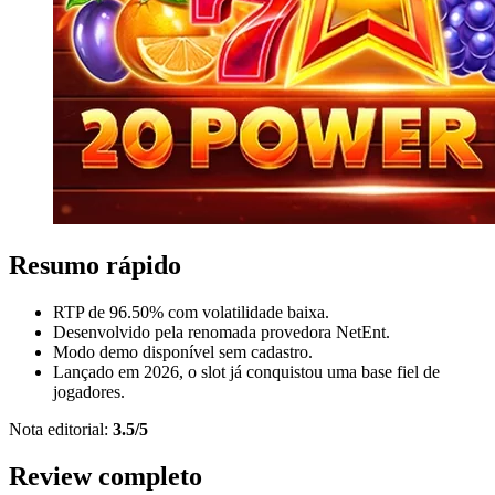
Resumo rápido
RTP de 96.50% com volatilidade baixa.
Desenvolvido pela renomada provedora NetEnt.
Modo demo disponível sem cadastro.
Lançado em 2026, o slot já conquistou uma base fiel de
jogadores.
Nota editorial:
3.5/5
Review completo