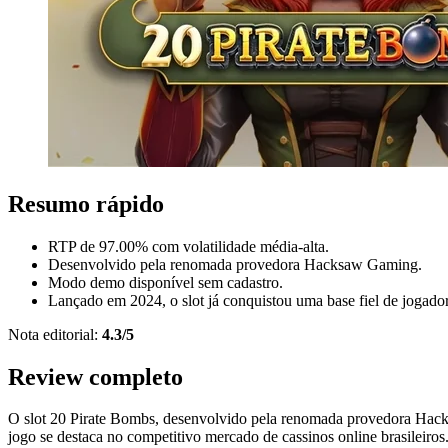
Resumo rápido
RTP de 97.00% com volatilidade média-alta.
Desenvolvido pela renomada provedora Hacksaw Gaming.
Modo demo disponível sem cadastro.
Lançado em 2024, o slot já conquistou uma base fiel de jogador
Nota editorial:
4.3/5
Review completo
O slot 20 Pirate Bombs, desenvolvido pela renomada provedora Hacks
jogo se destaca no competitivo mercado de cassinos online brasileiros