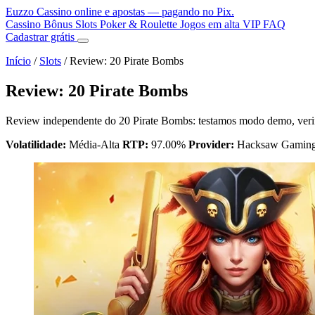
Euzzo
Cassino online e apostas — pagando no Pix.
Cassino
Bônus
Slots
Poker & Roulette
Jogos em alta
VIP
FAQ
Cadastrar grátis
Início
/
Slots
/
Review: 20 Pirate Bombs
Review: 20 Pirate Bombs
Review independente do 20 Pirate Bombs: testamos modo demo, verif
Volatilidade:
Média-Alta
RTP:
97.00%
Provider:
Hacksaw Gamin