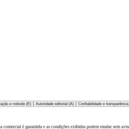
zação e método (E)
Autoridade editorial (A)
Confiabilidade e transparência
ta comercial é garantida e as condições exibidas podem mudar sem avis