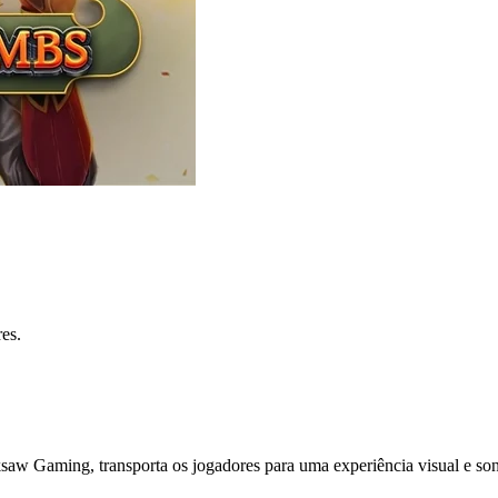
es.
aw Gaming, transporta os jogadores para uma experiência visual e so
.