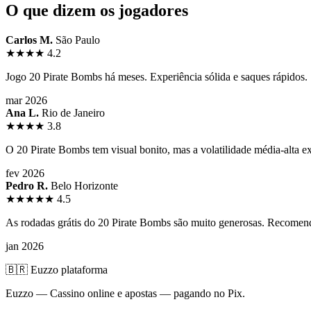
O que dizem os jogadores
Carlos M.
São Paulo
★★★★
4.2
Jogo 20 Pirate Bombs há meses. Experiência sólida e saques rápidos.
mar 2026
Ana L.
Rio de Janeiro
★★★★
3.8
O 20 Pirate Bombs tem visual bonito, mas a volatilidade média-alta ex
fev 2026
Pedro R.
Belo Horizonte
★★★★★
4.5
As rodadas grátis do 20 Pirate Bombs são muito generosas. Recomen
jan 2026
🇧🇷 Euzzo plataforma
Euzzo — Cassino online e apostas — pagando no Pix.