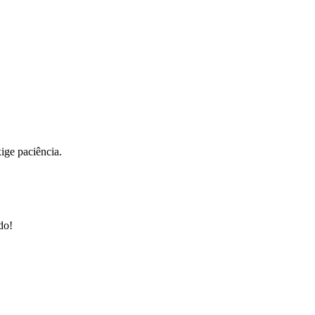
ige paciência.
do!