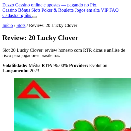
Euzzo
Cassino online e apostas — pagando no Pix.
Cassino
Bônus
Slots
Poker & Roulette
Jogos em alta
VIP
FAQ
Cadastrar grátis
Início
/
Slots
/
Review: 20 Lucky Clover
Review: 20 Lucky Clover
Slot 20 Lucky Clover: review honesto com RTP, dicas e análise de
risco para jogadores brasileiros.
Volatilidade:
Média
RTP:
96.00%
Provider:
Evolution
Lançamento:
2023