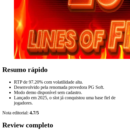
Resumo rápido
RTP de 97.20% com volatilidade alta.
Desenvolvido pela renomada provedora PG Soft.
Modo demo disponível sem cadastro.
Lançado em 2025, o slot já conquistou uma base fiel de
jogadores.
Nota editorial:
4.7/5
Review completo