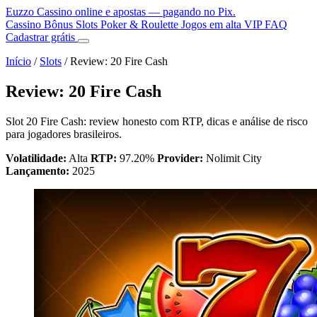
Euzzo
Cassino online e apostas — pagando no Pix.
Cassino
Bônus
Slots
Poker & Roulette
Jogos em alta
VIP
FAQ
Cadastrar grátis
Início
/
Slots
/
Review: 20 Fire Cash
Review: 20 Fire Cash
Slot 20 Fire Cash: review honesto com RTP, dicas e análise de risco
para jogadores brasileiros.
Volatilidade:
Alta
RTP:
97.20%
Provider:
Nolimit City
Lançamento:
2025