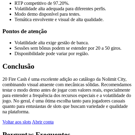
RTP competitivo de 97.20%.
Volatilidade alta adequada para diferentes perfis.
Modo demo disponível para testes.
Temática envolvente e visual de alta qualidade.
Pontos de atenção
Volatilidade alta exige gestão de banca.
Sessões sem bônus podem se estender por 20 a 50 giros.
Disponibilidade pode variar por região.
Conclusão
20 Fire Cash é uma excelente adição ao catálogo da Nolimit City,
combinando visual atraente com mecânicas sólidas. Recomendamos
testar o modo demo antes de jogar com valores reais, especialmente
para entender a frequência dos recursos especiais e a volatilidade do
jogo. No geral, é uma ótima escolha tanto para jogadores casuais
quanto para entusiastas de slots que buscam variedade e qualidade
na plataforma.
Voltar aos slots
Abrir conta
Perguntas Frequentes