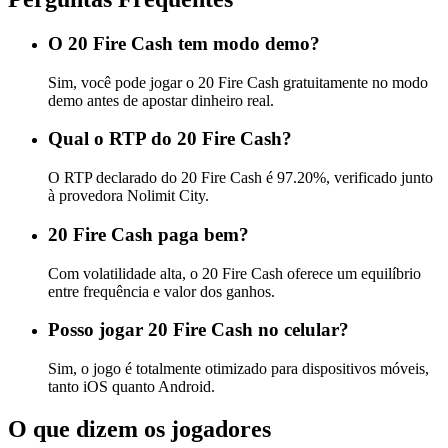
O 20 Fire Cash tem modo demo?
Sim, você pode jogar o 20 Fire Cash gratuitamente no modo
demo antes de apostar dinheiro real.
Qual o RTP do 20 Fire Cash?
O RTP declarado do 20 Fire Cash é 97.20%, verificado junto
à provedora Nolimit City.
20 Fire Cash paga bem?
Com volatilidade alta, o 20 Fire Cash oferece um equilíbrio
entre frequência e valor dos ganhos.
Posso jogar 20 Fire Cash no celular?
Sim, o jogo é totalmente otimizado para dispositivos móveis,
tanto iOS quanto Android.
O que dizem os jogadores