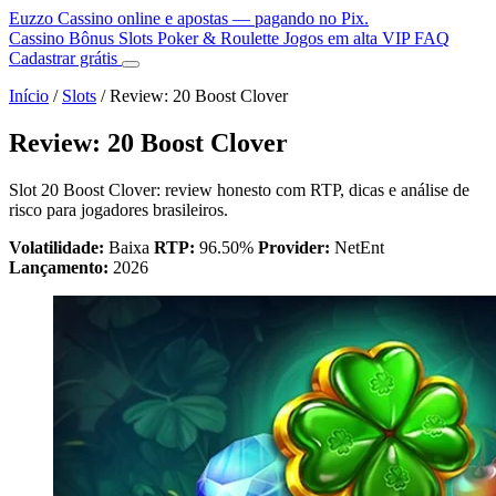
Euzzo
Cassino online e apostas — pagando no Pix.
Cassino
Bônus
Slots
Poker & Roulette
Jogos em alta
VIP
FAQ
Cadastrar grátis
Início
/
Slots
/
Review: 20 Boost Clover
Review: 20 Boost Clover
Slot 20 Boost Clover: review honesto com RTP, dicas e análise de
risco para jogadores brasileiros.
Volatilidade:
Baixa
RTP:
96.50%
Provider:
NetEnt
Lançamento:
2026