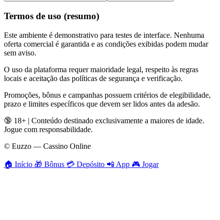
Termos de uso (resumo)
Este ambiente é demonstrativo para testes de interface. Nenhuma
oferta comercial é garantida e as condições exibidas podem mudar
sem aviso.
O uso da plataforma requer maioridade legal, respeito às regras
locais e aceitação das políticas de segurança e verificação.
Promoções, bônus e campanhas possuem critérios de elegibilidade,
prazo e limites específicos que devem ser lidos antes da adesão.
🔞 18+ | Conteúdo destinado exclusivamente a maiores de idade.
Jogue com responsabilidade.
© Euzzo — Cassino Online
🏠
Início
🎁
Bônus
💳
Depósito
📲
App
🎮
Jogar