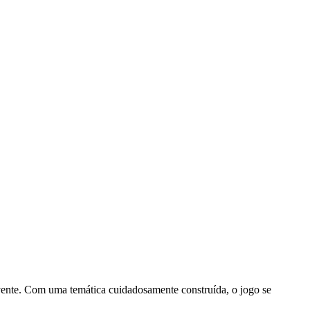
vente. Com uma temática cuidadosamente construída, o jogo se