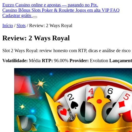
Euzzo
Cassino online e apostas — pagando no Pix.
Cassino
Bônus
Slots
Poker & Roulette
Jogos em alta
VIP
FAQ
Cadastrar grátis
Início
/
Slots
/
Review: 2 Ways Royal
Review: 2 Ways Royal
Slot 2 Ways Royal: review honesto com RTP, dicas e análise de risco p
Volatilidade:
Média
RTP:
96.00%
Provider:
Evolution
Lançament