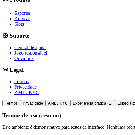
Esportes
Ao vivo
Slots
🛟
Suporte
Central de ajuda
Jogo responsável
Ouvidoria
📜
Legal
Termos
Privacidade
AML / KYC
Termos
Privacidade
AML / KYC
Experiência prática (E)
Especiali
Termos de uso (resumo)
Este ambiente é demonstrativo para testes de interface. Nenhuma ofer