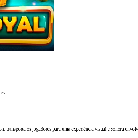
es.
, transporta os jogadores para uma experiência visual e sonora envol