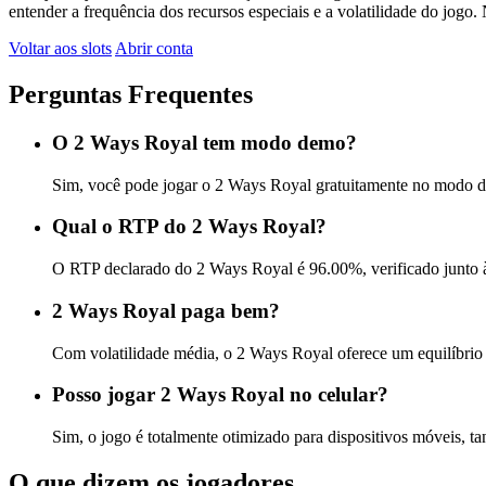
entender a frequência dos recursos especiais e a volatilidade do jogo
Voltar aos slots
Abrir conta
Perguntas Frequentes
O 2 Ways Royal tem modo demo?
Sim, você pode jogar o 2 Ways Royal gratuitamente no modo de
Qual o RTP do 2 Ways Royal?
O RTP declarado do 2 Ways Royal é 96.00%, verificado junto 
2 Ways Royal paga bem?
Com volatilidade média, o 2 Ways Royal oferece um equilíbrio 
Posso jogar 2 Ways Royal no celular?
Sim, o jogo é totalmente otimizado para dispositivos móveis, t
O que dizem os jogadores