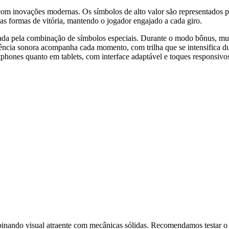
m inovações modernas. Os símbolos de alto valor são representados po
las formas de vitória, mantendo o jogador engajado a cada giro.
da pela combinação de símbolos especiais. Durante o modo bônus, multi
ência sonora acompanha cada momento, com trilha que se intensifica dur
tphones quanto em tablets, com interface adaptável e toques responsivo
inando visual atraente com mecânicas sólidas. Recomendamos testar o 