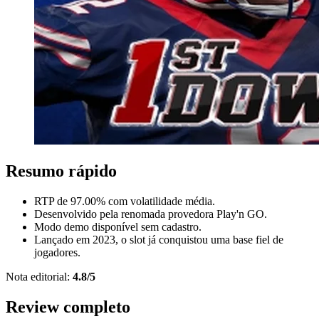
Resumo rápido
RTP de 97.00% com volatilidade média.
Desenvolvido pela renomada provedora Play'n GO.
Modo demo disponível sem cadastro.
Lançado em 2023, o slot já conquistou uma base fiel de
jogadores.
Nota editorial:
4.8/5
Review completo