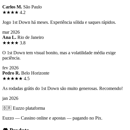
Carlos M.
São Paulo
★★★★
4.2
Jogo 1st Down há meses. Experiência sólida e saques rápidos.
mar 2026
Ana L.
Rio de Janeiro
★★★★
3.8
O 1st Down tem visual bonito, mas a volatilidade média exige
paciência.
fev 2026
Pedro R.
Belo Horizonte
★★★★★
4.5
As rodadas grátis do 1st Down são muito generosas. Recomendo!
jan 2026
🇧🇷 Euzzo plataforma
Euzzo — Cassino online e apostas — pagando no Pix.