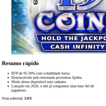
Resumo rápido
RTP de 95.50% com volatilidade baixa.
Desenvolvido pela renomada provedora Spribe.
Modo demo disponível sem cadastro.
Lançado em 2026, o slot já conquistou uma base fiel de
jogadores.
Nota editorial:
3.9/5