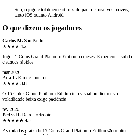
Sim, o jogo é totalmente otimizado para dispositivos móveis,
tanto iOS quanto Android.
O que dizem os jogadores
Carlos M.
São Paulo
★★★★
4.2
Jogo 15 Coins Grand Platinum Edition há meses. Experiência sólida
e saques rápidos.
mar 2026
Ana L.
Rio de Janeiro
★★★★
3.8
O 15 Coins Grand Platinum Edition tem visual bonito, mas a
volatilidade baixa exige paciência.
fev 2026
Pedro R.
Belo Horizonte
★★★★★
4.5
As rodadas grátis do 15 Coins Grand Platinum Edition são muito