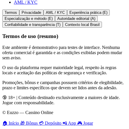
AML / KYC
Termos
Privacidade
AML / KYC
Experiência prática (E)
Especialização e método (E)
Autoridade editorial (A)
Confiabilidade e transparência (T)
Contexto local Brasil
Termos de uso (resumo)
Este ambiente é demonstrativo para testes de interface. Nenhuma
oferta comercial é garantida e as condições exibidas podem mudar
sem aviso.
O uso da plataforma requer maioridade legal, respeito às regras
locais e aceitação das políticas de segurança e verificação.
Promoções, bônus e campanhas possuem critérios de elegibilidade,
prazo e limites específicos que devem ser lidos antes da adesão.
🔞 18+ | Conteúdo destinado exclusivamente a maiores de idade.
Jogue com responsabilidade.
© Euzzo — Cassino Online
🏠
Início
🎁
Bônus
💳
Depósito
📲
App
🎮
Jogar