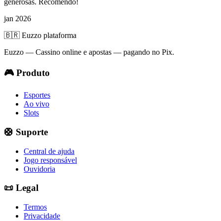
generosas. Recomendo!
jan 2026
🇧🇷 Euzzo plataforma
Euzzo — Cassino online e apostas — pagando no Pix.
🎮
Produto
Esportes
Ao vivo
Slots
🛟
Suporte
Central de ajuda
Jogo responsável
Ouvidoria
📜
Legal
Termos
Privacidade