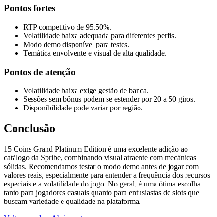
Pontos fortes
RTP competitivo de 95.50%.
Volatilidade baixa adequada para diferentes perfis.
Modo demo disponível para testes.
Temática envolvente e visual de alta qualidade.
Pontos de atenção
Volatilidade baixa exige gestão de banca.
Sessões sem bônus podem se estender por 20 a 50 giros.
Disponibilidade pode variar por região.
Conclusão
15 Coins Grand Platinum Edition é uma excelente adição ao
catálogo da Spribe, combinando visual atraente com mecânicas
sólidas. Recomendamos testar o modo demo antes de jogar com
valores reais, especialmente para entender a frequência dos recursos
especiais e a volatilidade do jogo. No geral, é uma ótima escolha
tanto para jogadores casuais quanto para entusiastas de slots que
buscam variedade e qualidade na plataforma.