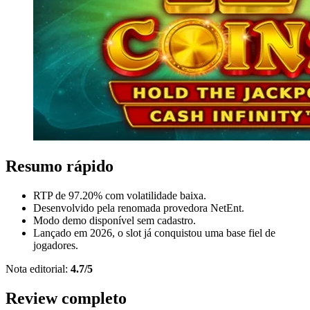
Resumo rápido
RTP de 97.20% com volatilidade baixa.
Desenvolvido pela renomada provedora NetEnt.
Modo demo disponível sem cadastro.
Lançado em 2026, o slot já conquistou uma base fiel de
jogadores.
Nota editorial:
4.7/5
Review completo