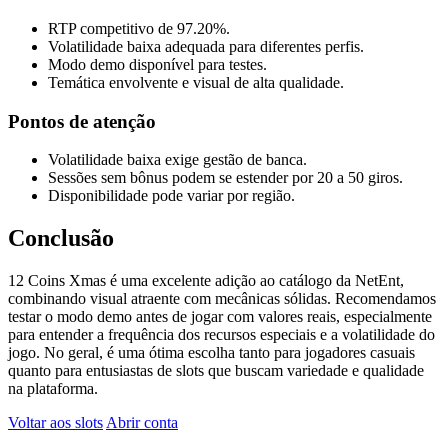
RTP competitivo de 97.20%.
Volatilidade baixa adequada para diferentes perfis.
Modo demo disponível para testes.
Temática envolvente e visual de alta qualidade.
Pontos de atenção
Volatilidade baixa exige gestão de banca.
Sessões sem bônus podem se estender por 20 a 50 giros.
Disponibilidade pode variar por região.
Conclusão
12 Coins Xmas é uma excelente adição ao catálogo da NetEnt,
combinando visual atraente com mecânicas sólidas. Recomendamos
testar o modo demo antes de jogar com valores reais, especialmente
para entender a frequência dos recursos especiais e a volatilidade do
jogo. No geral, é uma ótima escolha tanto para jogadores casuais
quanto para entusiastas de slots que buscam variedade e qualidade
na plataforma.
Voltar aos slots
Abrir conta