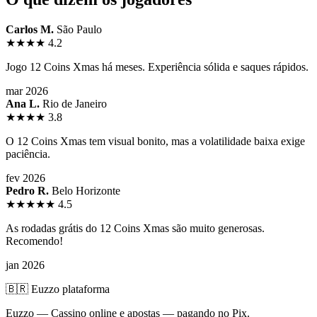
Carlos M.
São Paulo
★★★★
4.2
Jogo 12 Coins Xmas há meses. Experiência sólida e saques rápidos.
mar 2026
Ana L.
Rio de Janeiro
★★★★
3.8
O 12 Coins Xmas tem visual bonito, mas a volatilidade baixa exige
paciência.
fev 2026
Pedro R.
Belo Horizonte
★★★★★
4.5
As rodadas grátis do 12 Coins Xmas são muito generosas.
Recomendo!
jan 2026
🇧🇷 Euzzo plataforma
Euzzo — Cassino online e apostas — pagando no Pix.