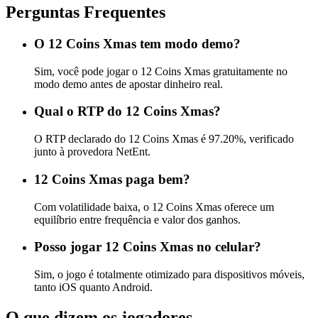
Perguntas Frequentes
O 12 Coins Xmas tem modo demo?
Sim, você pode jogar o 12 Coins Xmas gratuitamente no
modo demo antes de apostar dinheiro real.
Qual o RTP do 12 Coins Xmas?
O RTP declarado do 12 Coins Xmas é 97.20%, verificado
junto à provedora NetEnt.
12 Coins Xmas paga bem?
Com volatilidade baixa, o 12 Coins Xmas oferece um
equilíbrio entre frequência e valor dos ganhos.
Posso jogar 12 Coins Xmas no celular?
Sim, o jogo é totalmente otimizado para dispositivos móveis,
tanto iOS quanto Android.
O que dizem os jogadores