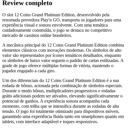
Review completo
O slot 12 Coins Grand Platinum Edition, desenvolvido pela
renomada provedora Play'n GO, transporta os jogadores para uma
experiência visual e sonora envolvente. Com uma temática
cuidadosamente construída, o jogo se destaca no competitivo
mercado de cassinos online brasileiros.
A mecânica principal do 12 Coins Grand Platinum Edition combina
elementos clássicos com inovações modernas. Os símbolos de alto
valor são representados por ícones temáticos detalhados, enquanto
os símbolos de baixo valor seguem o padrão de cartas estilizadas. A
grade de jogo oferece múltiplas formas de vitória, mantendo o
jogador engajado a cada giro.
Um dos diferenciais do 12 Coins Grand Platinum Edition é a sua
rodada de bônus, acionada pela combinação de símbolos especiais.
Durante o modo bônus, multiplicadores progressivos e rodadas
grátis adicionais podem ser ativados, elevando significativamente o
potencial de ganhos. A experiência sonora acompanha cada
momento, com trilha que se intensifica durante as rodadas de alta
tensão. O jogo foi totalmente otimizado para dispositivos móveis,
garantindo uma experiência fluida tanto em smartphones quanto em
tablets, com interface adaptável e toques responsivos.