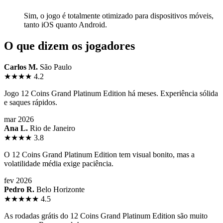
Sim, o jogo é totalmente otimizado para dispositivos móveis,
tanto iOS quanto Android.
O que dizem os jogadores
Carlos M.
São Paulo
★★★★
4.2
Jogo 12 Coins Grand Platinum Edition há meses. Experiência sólida
e saques rápidos.
mar 2026
Ana L.
Rio de Janeiro
★★★★
3.8
O 12 Coins Grand Platinum Edition tem visual bonito, mas a
volatilidade média exige paciência.
fev 2026
Pedro R.
Belo Horizonte
★★★★★
4.5
As rodadas grátis do 12 Coins Grand Platinum Edition são muito