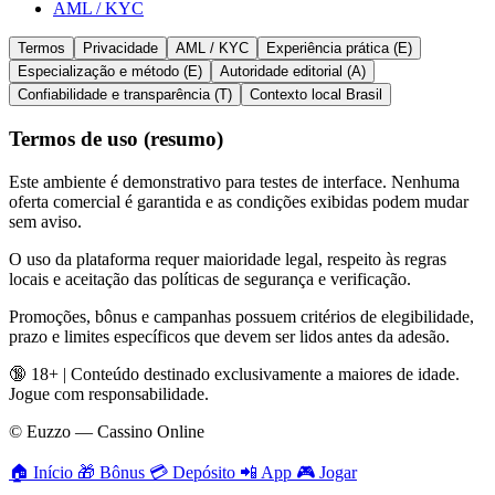
AML / KYC
Termos
Privacidade
AML / KYC
Experiência prática (E)
Especialização e método (E)
Autoridade editorial (A)
Confiabilidade e transparência (T)
Contexto local Brasil
Termos de uso (resumo)
Este ambiente é demonstrativo para testes de interface. Nenhuma
oferta comercial é garantida e as condições exibidas podem mudar
sem aviso.
O uso da plataforma requer maioridade legal, respeito às regras
locais e aceitação das políticas de segurança e verificação.
Promoções, bônus e campanhas possuem critérios de elegibilidade,
prazo e limites específicos que devem ser lidos antes da adesão.
🔞 18+ | Conteúdo destinado exclusivamente a maiores de idade.
Jogue com responsabilidade.
© Euzzo — Cassino Online
🏠
Início
🎁
Bônus
💳
Depósito
📲
App
🎮
Jogar