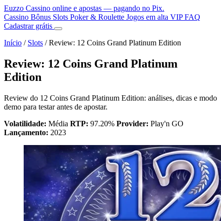
Euzzo
Cassino online e apostas — pagando no Pix.
Cassino
Bônus
Slots
Poker & Roulette
Jogos em alta
VIP
FAQ
Cadastrar grátis
Início
/
Slots
/
Review: 12 Coins Grand Platinum Edition
Review: 12 Coins Grand Platinum
Edition
Review do 12 Coins Grand Platinum Edition: análises, dicas e modo
demo para testar antes de apostar.
Volatilidade:
Média
RTP:
97.20%
Provider:
Play'n GO
Lançamento:
2023