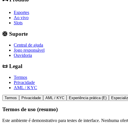
Esportes
Ao vivo
Slots
🛟
Suporte
Central de ajuda
Jogo responsável
Ouvidoria
📜
Legal
Termos
Privacidade
AML / KYC
Termos
Privacidade
AML / KYC
Experiência prática (E)
Especiali
Termos de uso (resumo)
Este ambiente é demonstrativo para testes de interface. Nenhuma ofer