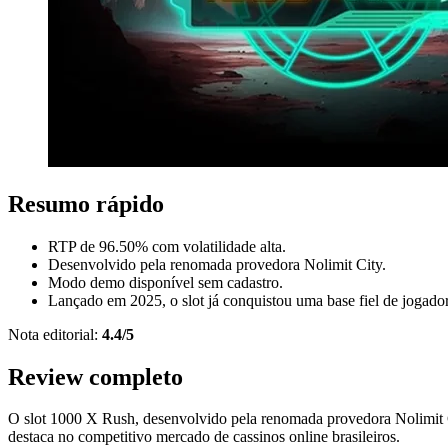
Resumo rápido
RTP de 96.50% com volatilidade alta.
Desenvolvido pela renomada provedora Nolimit City.
Modo demo disponível sem cadastro.
Lançado em 2025, o slot já conquistou uma base fiel de jogador
Nota editorial:
4.4/5
Review completo
O slot 1000 X Rush, desenvolvido pela renomada provedora Nolimit Ci
destaca no competitivo mercado de cassinos online brasileiros.