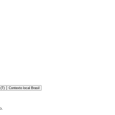
 (T)
Contexto local Brasil
o.