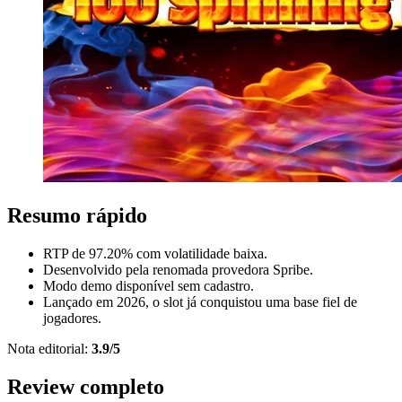
Resumo rápido
RTP de 97.20% com volatilidade baixa.
Desenvolvido pela renomada provedora Spribe.
Modo demo disponível sem cadastro.
Lançado em 2026, o slot já conquistou uma base fiel de
jogadores.
Nota editorial:
3.9/5
Review completo