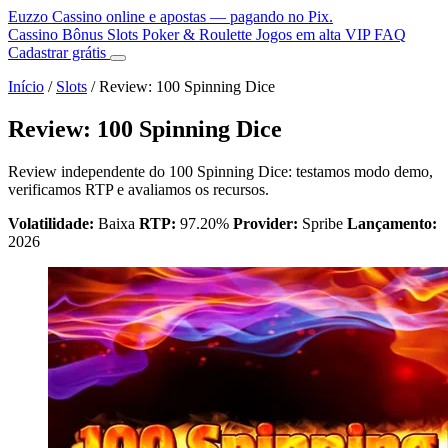
Euzzo
Cassino online e apostas — pagando no Pix.
Cassino
Bônus
Slots
Poker & Roulette
Jogos em alta
VIP
FAQ
Cadastrar grátis
Início
/
Slots
/
Review: 100 Spinning Dice
Review: 100 Spinning Dice
Review independente do 100 Spinning Dice: testamos modo demo,
verificamos RTP e avaliamos os recursos.
Volatilidade:
Baixa
RTP:
97.20%
Provider:
Spribe
Lançamento:
2026