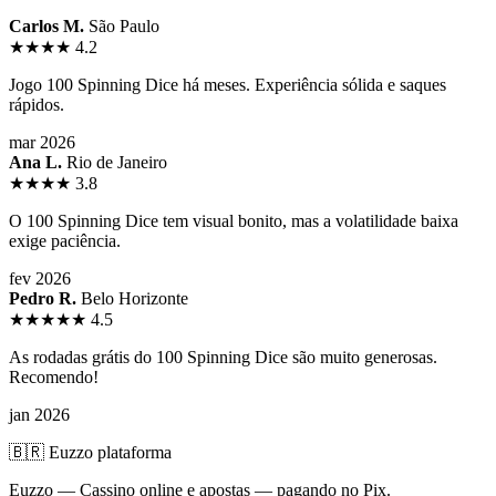
Carlos M.
São Paulo
★★★★
4.2
Jogo 100 Spinning Dice há meses. Experiência sólida e saques
rápidos.
mar 2026
Ana L.
Rio de Janeiro
★★★★
3.8
O 100 Spinning Dice tem visual bonito, mas a volatilidade baixa
exige paciência.
fev 2026
Pedro R.
Belo Horizonte
★★★★★
4.5
As rodadas grátis do 100 Spinning Dice são muito generosas.
Recomendo!
jan 2026
🇧🇷 Euzzo plataforma
Euzzo — Cassino online e apostas — pagando no Pix.