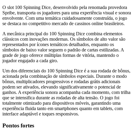
O slot 100 Spinning Dice, desenvolvido pela renomada provedora
Spribe, transporta os jogadores para uma experiência visual e sonora
envolvente. Com uma temática cuidadosamente construída, o jogo
se destaca no competitivo mercado de cassinos online brasileiros.
A mecânica principal do 100 Spinning Dice combina elementos
clássicos com inovações modernas. Os símbolos de alto valor são
representados por ícones temáticos detalhados, enquanto os
símbolos de baixo valor seguem o padrão de cartas estilizadas. A
grade de jogo oferece múltiplas formas de vitória, mantendo o
jogador engajado a cada giro.
Um dos diferenciais do 100 Spinning Dice é a sua rodada de bônus,
acionada pela combinação de símbolos especiais. Durante o modo
bônus, multiplicadores progressivos e rodadas grátis adicionais
podem ser ativados, elevando significativamente o potencial de
ganhos. A experiência sonora acompanha cada momento, com trilha
que se intensifica durante as rodadas de alta tensão. O jogo foi
totalmente otimizado para dispositivos móveis, garantindo uma
experiência fluida tanto em smartphones quanto em tablets, com
interface adaptável e toques responsivos.
Pontos fortes