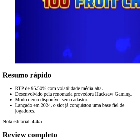
Resumo rápido
RTP de 95.50% com volatilidade média-alta.
Desenvolvido pela renomada provedora Hacksaw Gaming.
Modo demo disponível sem cadastro.
Lançado em 2024, o slot já conquistou uma base fiel de
jogadores.
Nota editorial:
4.4/5
Review completo